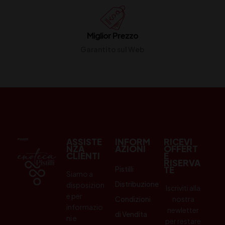
Miglior Prezzo
Garantito sul Web
ASSISTE
INFORM
RICEVI
NZA
AZIONI
OFFERT
CLIENTI
E
RISERVA
Pistilli
TE
Siamo a
Distribuzione
disposizion
Iscriviti alla
e per
Condizioni
nostra
informazio
newletter
di Vendita
ni e
per restare