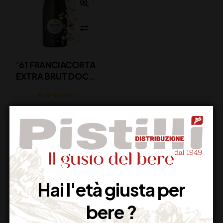
’61 FRANCIACORTA
EXTRA BRUT DOCG
BERLUCCHI CL 75
28,00
€
(IVA inclusa)
Disponibile
Hai l'età giusta per
bere ?