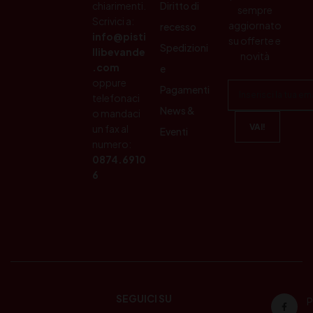
chiarimenti.
Diritto di
sempre
Scrivici a:
aggiornato
recesso
info@pisti
su offerte e
Spedizioni
llibevande
novità
.com
e
oppure
Pagamenti
telefonaci
News &
o mandaci
un fax al
Eventi
numero:
0874.6910
6
SEGUICI SU
P