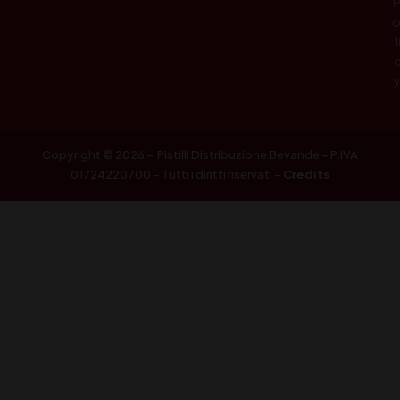
l
Copyright © 2026 – Pistilli Distribuzione Bevande – P.IVA
01724220700 – Tutti i diritti riservati –
Credits