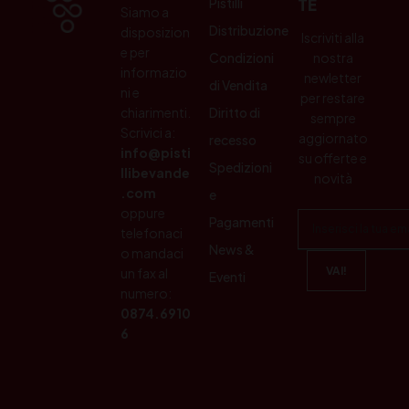
Pistilli
TE
Siamo a
Distribuzione
disposizion
Iscriviti alla
e per
Condizioni
nostra
informazio
newletter
di Vendita
ni e
per restare
chiarimenti.
Diritto di
sempre
Scrivici a:
aggiornato
recesso
info@pisti
su offerte e
Spedizioni
llibevande
novità
.com
e
oppure
Pagamenti
telefonaci
News &
o mandaci
un fax al
Eventi
numero:
0874.6910
6