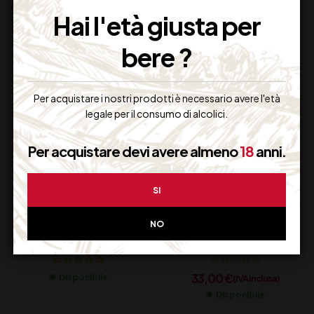
Altri prodotti che potrebbero
Hai l'età giusta per
interessarti:
bere ?
Per acquistare i nostri prodotti è necessario avere l'età
legale per il consumo di alcolici.
Per acquistare devi avere almeno
18
anni.
SI
BERLUCCHI ’61
SPUMANTE NO
NO
FRANCIACIACORTA
ALCOOL UNDONE
ROSE’ 75 AST
NOT CL 70
33,00
€
Disponibile
(IVA inclusa)
Disponibile