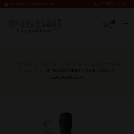
info@pistillibevande.com
+39 0874.69106
0
Home Page
Catalogo
Bollicine
Spumanti Metodo
Classico
’61 FRANCIACORTA EXTRA BRUT DOCG
BERLUCCHI CL 75