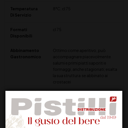
Temperatura
8°C
,
cl 75
Di Servizio
Formati
cl 75
Disponibili
Abbinamento
Ottimo come aperitivo, può
Gastronomico
accompagnare piacevolmente
salumi e primi piatti saporiti e
formaggi, anche stagionati; esalta
la sua struttura se abbinato ai
crostacei
Solfiti
Contiene Solfiti