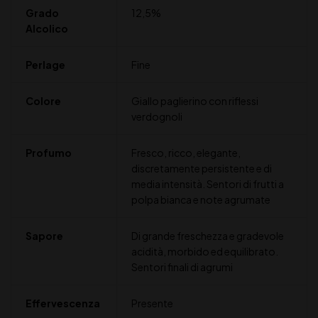
Grado
12,5%
Alcolico
Perlage
Fine
Colore
Giallo paglierino con riflessi
verdognoli
Profumo
Fresco, ricco, elegante,
discretamente persistente e di
media intensità. Sentori di frutti a
polpa bianca e note agrumate
Sapore
Di grande freschezza e gradevole
acidità, morbido ed equilibrato.
Sentori finali di agrumi
Effervescenza
Presente