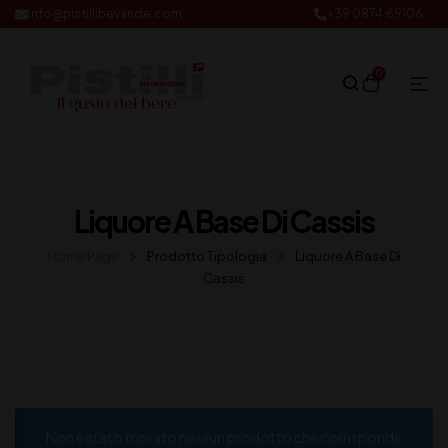
info@pistillibevande.com
+39 0874.69106
0
Liquore A Base Di Cassis
Home Page
Prodotto Tipologia
Liquore A Base Di
Cassis
Non è stato trovato nessun prodotto che corrisponde