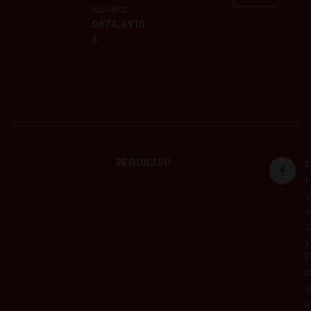
numero:
0874.6910
6
SEGUICI SU
P
ri
v
a
c
y
P
o
li
c