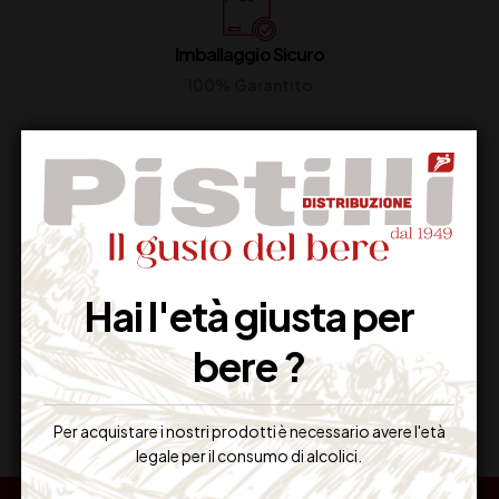
Imballaggio Sicuro
100% Garantito
Resi Gratuiti
Restituiscilo facilmente
Hai l'età giusta per
bere ?
Miglior Prezzo
Garantito sul Web
Per acquistare i nostri prodotti è necessario avere l'età
legale per il consumo di alcolici.