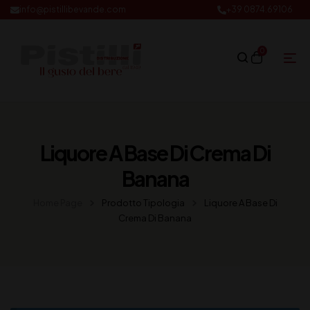
info@pistillibevande.com
+39 0874.69106
0
Liquore A Base Di Crema Di
Banana
Home Page
Prodotto Tipologia
Liquore A Base Di
Crema Di Banana