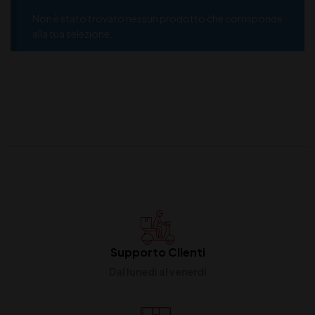
Non è stato trovato nessun prodotto che corrisponde
alla tua selezione.
Supporto Clienti
Dal lunedi al venerdi