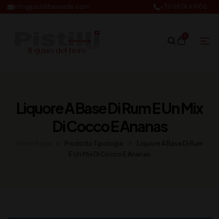
info@pistillibevande.com
+39 0874.69106
0
Liquore A Base Di Rum E Un Mix
Di Cocco E Ananas
Home Page
Prodotto Tipologia
Liquore A Base Di Rum
E Un Mix Di Cocco E Ananas