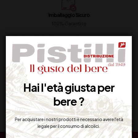
Imballaggio Sicuro
100% Garantito
Resi Gratuiti
Restituiscilo facilmente
Hai l'età giusta per
bere ?
Miglior Prezzo
Garantito sul Web
Per acquistare i nostri prodotti è necessario avere l'età
legale per il consumo di alcolici.