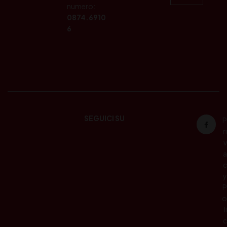
numero:
0874.6910
6
SEGUICI SU
P
ri
v
a
c
y
P
o
li
c