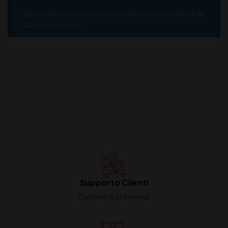
Non è stato trovato nessun prodotto che corrisponde
alla tua selezione.
Supporto Clienti
Dal lunedi al venerdi