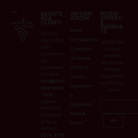
ASSISTE
INFORM
RICEVI
NZA
AZIONI
OFFERT
CLIENTI
E
RISERVA
Pistilli
TE
Siamo a
Distribuzione
disposizion
Iscriviti alla
e per
Condizioni
nostra
informazio
newletter
di Vendita
ni e
per restare
chiarimenti.
Diritto di
sempre
Scrivici a:
aggiornato
recesso
info@pisti
su offerte e
Spedizioni
llibevande
novità
.com
e
oppure
Pagamenti
telefonaci
News &
o mandaci
un fax al
Eventi
numero:
0874.6910