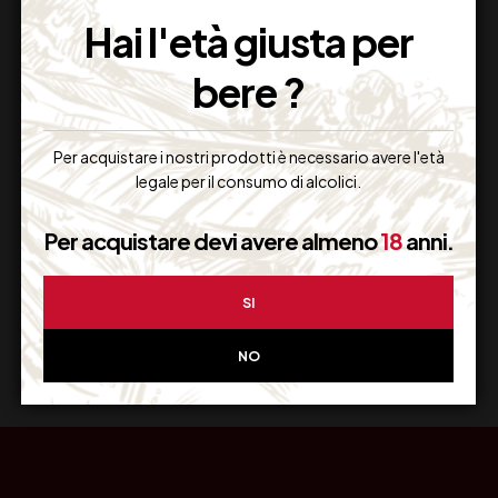
Imballaggio Sicuro
Hai l'età giusta per
100% Garantito
bere ?
Per acquistare i nostri prodotti è necessario avere l'età
Resi Gratuiti
legale per il consumo di alcolici.
Restituiscilo facilmente
Per acquistare devi avere almeno
18
anni.
SI
Miglior Prezzo
Garantito sul Web
NO