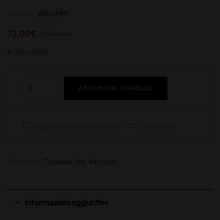
CODICE:
VBSUMM1
73,00
€
(IVA inclusa)
Disponibile
AGGIUNGI AL CARRELLO
Aggiungi Alla Lista Desideri
Confronta
Categorie:
Toscana
,
Vini
,
Vini rossi
Informazioni aggiuntive