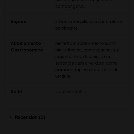
compongono.
Sapore
In bocca è equilibrato con un finale
persistente
Abbinamento
perfetto in abbinamento a primi
Gastronomico
piatti di carne, come spaghetti al
ragù in bianco di coniglio o a
secondi a base di verdure, come
pomodori ripieni o ratatouille di
verdure
Solfiti
Contiene Solfiti
Recensioni (0)