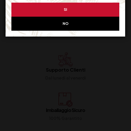
SI
NO
Supporto Clienti
Dal lunedi al venerdi
Imballaggio Sicuro
100% Garantito