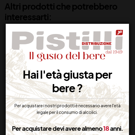
Altri prodotti che potrebbero
interessarti:
Hai l'età giusta per
bere ?
ANTONUTTI
LAMBORGHINI
TRAMINER CL 75
GRECHETTO ALICE
Per acquistare i nostri prodotti è necessario avere l'età
DOC CL 75
legale per il consumo di alcolici.
14,50
€
26,00
€
(IVA inclusa)
(IVA inclusa)
Per acquistare devi avere almeno
18
anni.
Disponibile
Disponibile