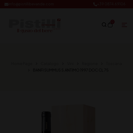
info@pistillibevande.com
+39 0874.69106
0
Home Page
Catalogo
Vini
Regione
Toscana
BANFI SUMMUS S.ANTIMO 1997 DOC CL 75