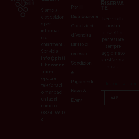
RISERVA
Pistilli
TE
Siamo a
Distribuzione
disposizion
Iscriviti alla
e per
Condizioni
nostra
informazio
newletter
di Vendita
ni e
per restare
chiarimenti.
Diritto di
sempre
Scrivici a:
aggiornato
recesso
info@pisti
su offerte e
Spedizioni
llibevande
novità
.com
e
oppure
Pagamenti
telefonaci
News &
o mandaci
un fax al
Eventi
numero:
0874.6910
6