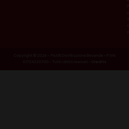
l
Copyright © 2026 – Pistilli Distribuzione Bevande – P.IVA
01724220700 – Tutti i diritti riservati –
Credits