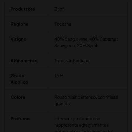
Produttore
Banfi
Regione
Toscana
Vitigno
40% Sangiovese, 40% Cabernet
Sauvignon, 20% Syrah
Affinamento
18 mesi in barrique
Grado
13 %
Alcolico
Colore
Rosso rubino intenso, con riflessi
granata
Profumo
intenso e profondo che
rappresenta egregiamente il
potenziale dei tre vitigni che lo