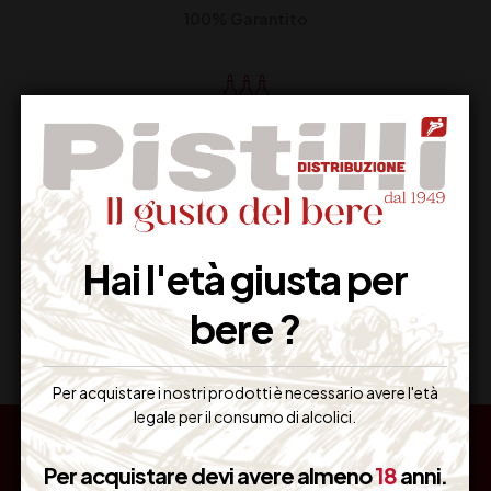
100% Garantito
Resi Gratuiti
Restituiscilo facilmente
Hai l'età giusta per
Miglior Prezzo
bere ?
Garantito sul Web
Per acquistare i nostri prodotti è necessario avere l'età
legale per il consumo di alcolici.
Per acquistare devi avere almeno
18
anni.