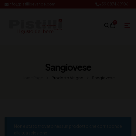
info@pistillibevande.com
+39 0874.69106
0
Sangiovese
Home Page
Prodotto Vitigno
Sangiovese
Non è stato trovato nessun prodotto che corrisponde
alla tua selezione.