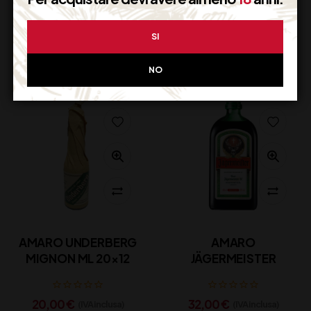
123,82
€
27,80
€
(IVA inclusa)
(IVA inclusa)
SI
Disponibile
Disponibile
NO
AMARO UNDERBERG
AMARO
MIGNON ML 20×12
JÄGERMEISTER
20,00
€
32,00
€
(IVA inclusa)
(IVA inclusa)