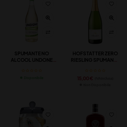
HOFSTATTER ZERO
SPUMANTE NO
RIESLING SPUMANTE
ALCOOL UNDONE
CL 75
NOT CL 70
15,00
€
Disponibile
(IVA inclusa)
Non Disponibile