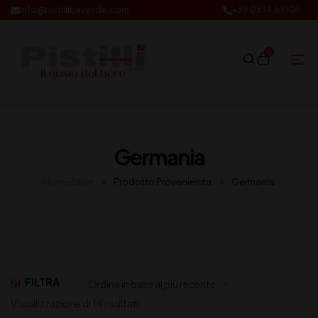
info@pistillibevande.com
+39 0874.69106
0
Germania
Home Page
Prodotto Provenienza
Germania
FILTRA
Visualizzazione di 14 risultati