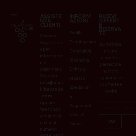
ASSISTE
INFORM
RICEVI
NZA
AZIONI
OFFERT
CLIENTI
E
RISERVA
Pistilli
TE
Siamo a
Distribuzione
disposizion
Iscriviti alla
e per
Condizioni
nostra
informazio
newletter
di Vendita
ni e
per restare
chiarimenti.
Diritto di
sempre
Scrivici a:
aggiornato
recesso
info@pisti
su offerte e
Spedizioni
llibevande
novità
.com
e
oppure
Pagamenti
telefonaci
News &
o mandaci
un fax al
Eventi
numero:
0874.6910