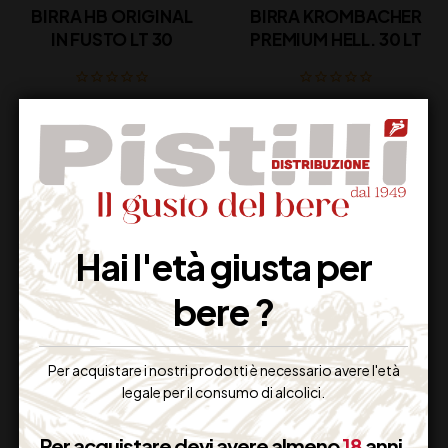
BIRRA HB ORIGINAL
BIRRA KROMBACHER
IN FUSTO LT 30
PREMIUM HELL. 30 LT
152,50
€
114,00
€
(IVA inclusa)
(IVA inclusa)
Disponibile
Disponibile
Hai l'età giusta per
bere ?
Per acquistare i nostri prodotti è necessario avere l'età
legale per il consumo di alcolici.
BIRRA KROMBACHER
BIRRA KROMBACHER
PILS
CL.33×24 BT VAP
Per acquistare devi avere almeno
18
anni.