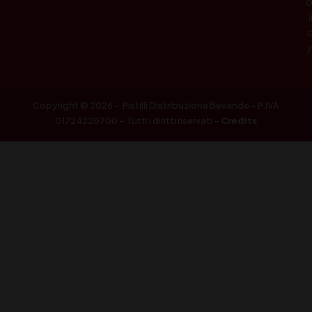
l
Copyright © 2026 – Pistilli Distribuzione Bevande – P.IVA
01724220700 – Tutti i diritti riservati –
Credits