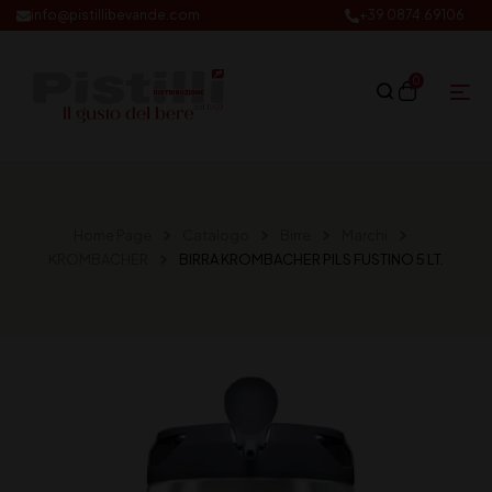
info@pistillibevande.com
+39 0874.69106
0
Home Page
Catalogo
Birre
Marchi
KROMBACHER
BIRRA KROMBACHER PILS FUSTINO 5 LT.