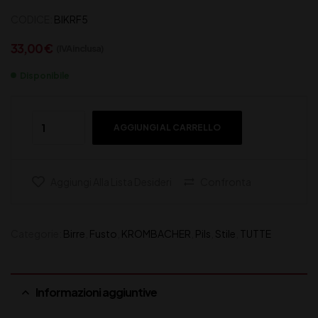
CODICE:
BIKRF5
33,00
€
(IVA inclusa)
Disponibile
AGGIUNGI AL CARRELLO
Aggiungi Alla Lista Desideri
Confronta
Categorie:
Birre
,
Fusto
,
KROMBACHER
,
Pils
,
Stile
,
TUTTE
Informazioni aggiuntive