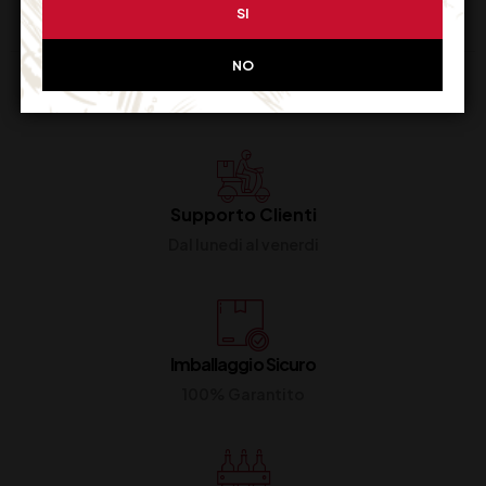
SI
NO
Supporto Clienti
Dal lunedi al venerdi
Imballaggio Sicuro
100% Garantito