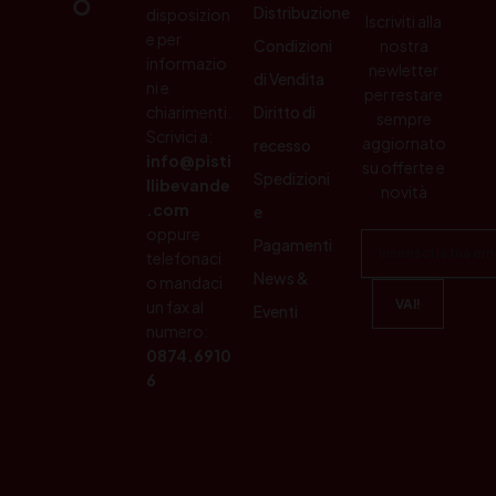
Distribuzione
disposizion
Iscriviti alla
e per
Condizioni
nostra
informazio
newletter
di Vendita
ni e
per restare
chiarimenti.
Diritto di
sempre
Scrivici a:
aggiornato
recesso
info@pisti
su offerte e
Spedizioni
llibevande
novità
.com
e
oppure
Pagamenti
telefonaci
News &
o mandaci
un fax al
Eventi
numero:
0874.6910
6