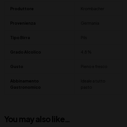
Produttore
Krombacher
Provenienza
Germania
Tipo Birra
Pils
Grado Alcolico
4,8 %
Gusto
Pieno e fresco
Abbinamento
Ideale a tutto
Gastronomico
pasto
You may also like…