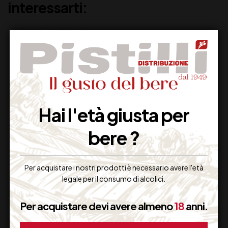
interessarti:
Hai l'età giusta per
bere ?
BIRRA PERONI
BIRRA CHIMAY
ROUGE
Per acquistare i nostri prodotti è necessario avere l'età
3,30
€
legale per il consumo di alcolici.
(IVA inclusa)
6,50
€
(IVA inclusa)
Disponibile
Disponibile
Per acquistare devi avere almeno
18
anni.