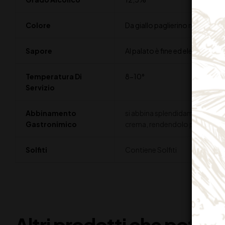
Colore
Da giallo paglierino molto brill
Sapore
Al palato è fine ed elegante, f
Temperatura Di
8-10°
Servizio
Abbinamento
si abbina splendidamente a piat
Gastronimico
crema, rendendolo perfetto pe
Solfiti
Contiene Solfiti
Altri prodotti che potreb