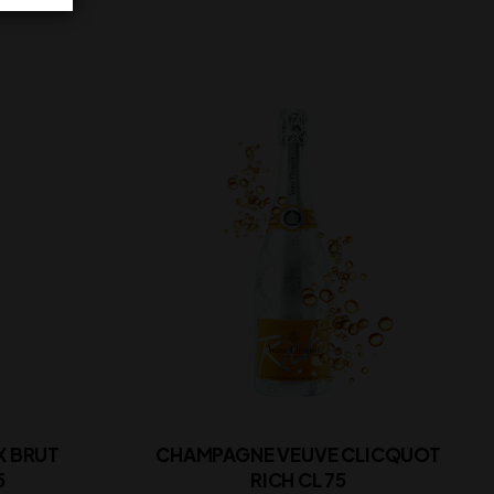
X BRUT
CHAMPAGNE VEUVE CLICQUOT
5
RICH CL 75