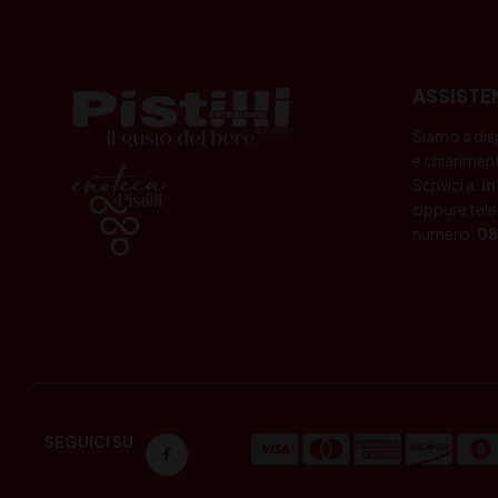
ASSISTE
Siamo a dis
e chiariment
Scrivici a:
i
oppure tele
numero:
08
SEGUICI SU