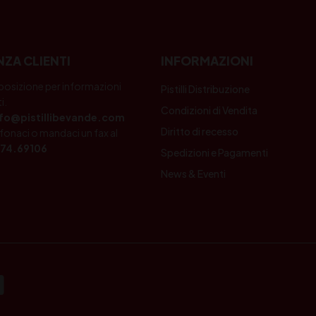
NZA CLIENTI
INFORMAZIONI
posizione per informazioni
Pistilli Distribuzione
i.
Condizioni di Vendita
nfo@pistillibevande.com
Diritto di recesso
fonaci o mandaci un fax al
74.69106
Spedizioni e Pagamenti
News & Eventi