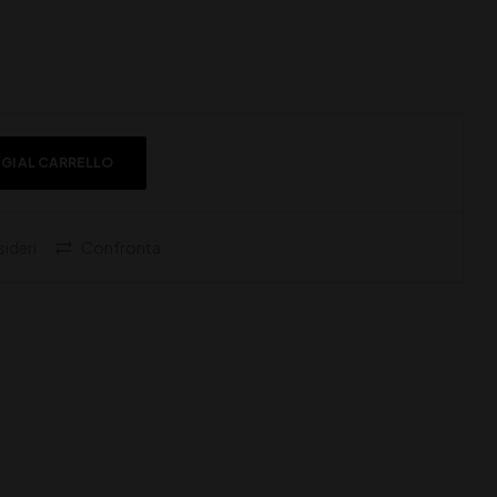
GI AL CARRELLO
sideri
Confronta