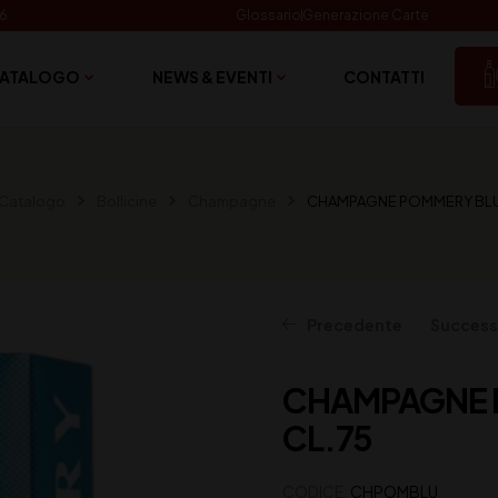
06
Glossario
Generazione Carte
ATALOGO
NEWS & EVENTI
CONTATTI
Catalogo
Bollicine
Champagne
CHAMPAGNE POMMERY BLU 
Precedente
Success
CHAMPAGNE 
85,00
53,00
€
€
(IVA inclusa)
(IVA inclusa)
CL.75
CODICE:
CHPOMBLU