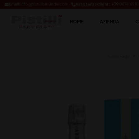
Email:
info@pistillibevande.com
Assistenza Clienti:
+39 0874.691
HOME
AZIENDA
C
Home Page