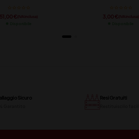
51,00
€
3,00
€
(IVA inclusa)
(IVA inclusa)
Disponibile
Disponibile
llaggio Sicuro
Resi Gratuiti
% Garantito
Restituiscilo fac