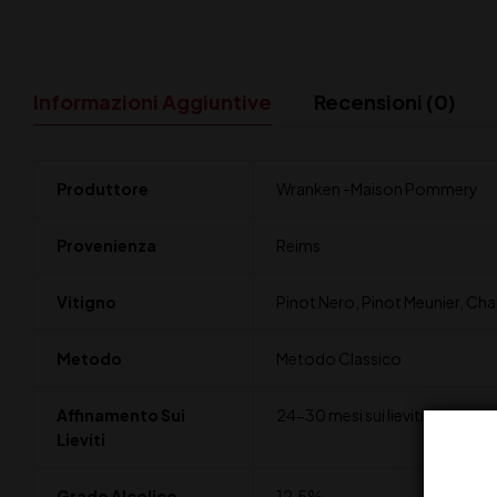
Informazioni Aggiuntive
Recensioni (0)
Produttore
Wranken -Maison Pommery
Provenienza
Reims
Vitigno
Pinot Nero, Pinot Meunier, Ch
Metodo
Metodo Classico
Affinamento Sui
24-30 mesi sui lieviti
Lieviti
Grado Alcolico
12,5%