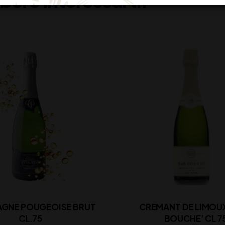
GNE POUGEOISE BRUT
CREMANT DE LIMOU
CL.75
BOUCHE’ CL 7