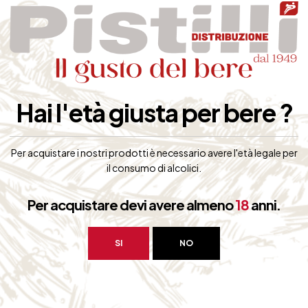
ante a giallo oro
resco e armonico
Hai l'età giusta per bere ?
Per acquistare i nostri prodotti è necessario avere l'età legale per
ti come antipasti di pesce, crostacei al vapore e formaggi erborinati.
il consumo di alcolici.
r dessert.
Per acquistare devi avere almeno
18
anni.
SI
NO
bero interessarti: