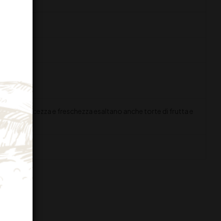
 La sua dolcezza e freschezza esaltano anche torte di frutta e