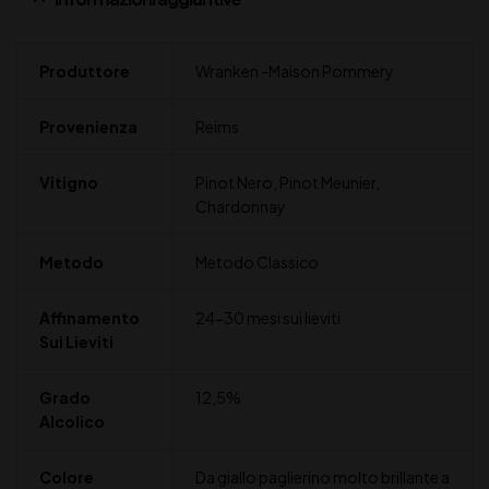
Produttore
Wranken -Maison Pommery
Provenienza
Reims
Vitigno
Pinot Nero, Pinot Meunier,
Chardonnay
Metodo
Metodo Classico
Affinamento
24-30 mesi sui lieviti
Sui Lieviti
Grado
12,5%
Alcolico
Colore
Da giallo paglierino molto brillante a