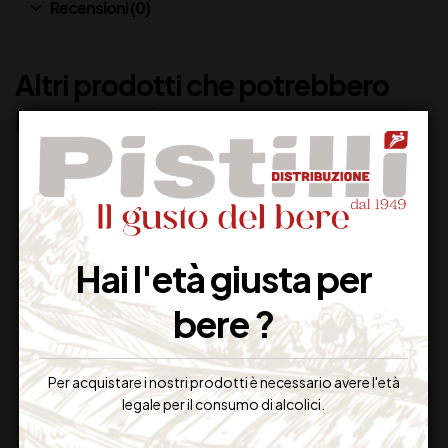
Recensioni (0)
Altri prodotti che potrebbero
interessarti:
Hai l'età giusta per
bere ?
Per acquistare i nostri prodotti è necessario avere l'età
CHAMPAGNE
CHAMPAGNE
legale per il consumo di alcolici.
RESERVE IMPERIAL
POMMERY POP
MOET CHANDON CL
GOLD CL 20