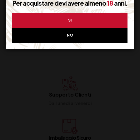
Per acquistare devi avere almeno
18
anni.
150
138,00
€
28,00
€
(IVA inclusa)
(IVA inclusa)
Disponibile
Disponibile
SI
NO
Supporto Clienti
Dal lunedi al venerdi
Imballaggio Sicuro