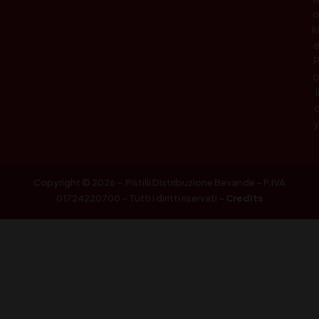
k
l
Copyright © 2026 – Pistilli Distribuzione Bevande – P.IVA
01724220700 – Tutti i diritti riservati –
Credits