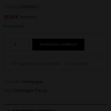
CODICE:
CHPOMSILV
53,00
€
(IVA inclusa)
Disponibile
AGGIUNGI AL CARRELLO
Aggiungi Alla Lista Desideri
Confronta
Categoria:
Champagne
Tags:
Champagne
,
Francia
Informazioni aggiuntive