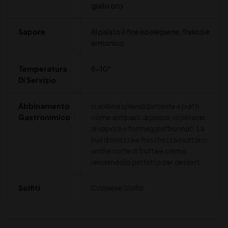
giallo oro
Sapore
Al palato è fine ed elegante, fresco e
armonico
Temperatura
8-10°
Di Servizio
Abbinamento
si abbina splendidamente a piatti
Gastronimico
come antipasti di pesce, crostacei
al vapore e formaggi erborinati. La
sua dolcezza e freschezza esaltano
anche torte di frutta e crema,
rendendolo perfetto per dessert.
Solfiti
Contiene Solfiti