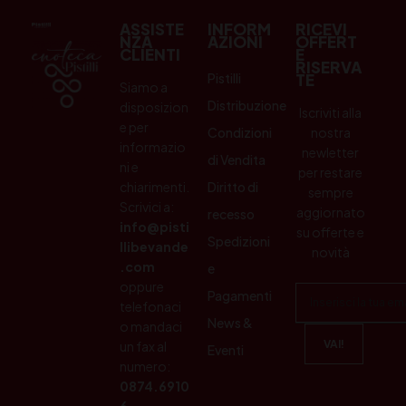
ASSISTE
INFORM
RICEVI
NZA
AZIONI
OFFERT
CLIENTI
E
RISERVA
Pistilli
TE
Siamo a
Distribuzione
disposizion
Iscriviti alla
e per
Condizioni
nostra
informazio
newletter
di Vendita
ni e
per restare
chiarimenti.
Diritto di
sempre
Scrivici a:
aggiornato
recesso
info@pisti
su offerte e
Spedizioni
llibevande
novità
.com
e
oppure
Pagamenti
telefonaci
News &
o mandaci
un fax al
Eventi
numero:
0874.6910
6