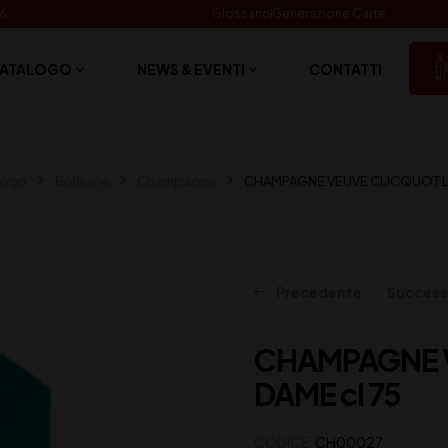
06
Glossario
Generazione Carte
ATALOGO
NEWS & EVENTI
CONTATTI
logo
Bollicine
Champagne
CHAMPAGNE VEUVE CLICQUOT LA
Precedente
Success
CHAMPAGNE 
333,00
87,00
€
€
(IVA inclusa)
(IVA inclusa)
DAME cl 75
CODICE:
CH00027