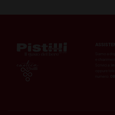
ASSISTE
Siamo a dis
e chiariment
Scrivici a:
i
oppure tele
numero:
08