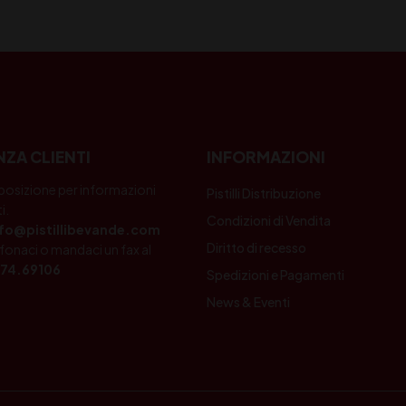
NZA CLIENTI
INFORMAZIONI
posizione per informazioni
Pistilli Distribuzione
i.
Condizioni di Vendita
nfo@pistillibevande.com
Diritto di recesso
fonaci o mandaci un fax al
74.69106
Spedizioni e Pagamenti
News & Eventi