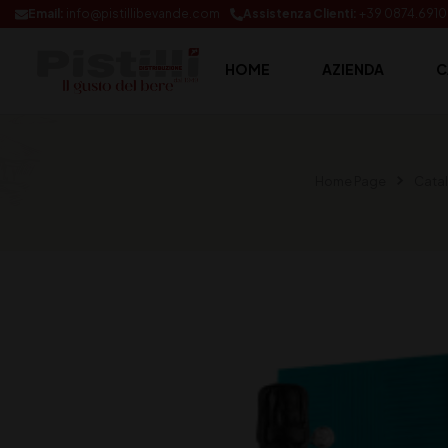
Email:
info@pistillibevande.com
Assistenza Clienti:
+39 0874.691
HOME
AZIENDA
C
Home Page
Cata