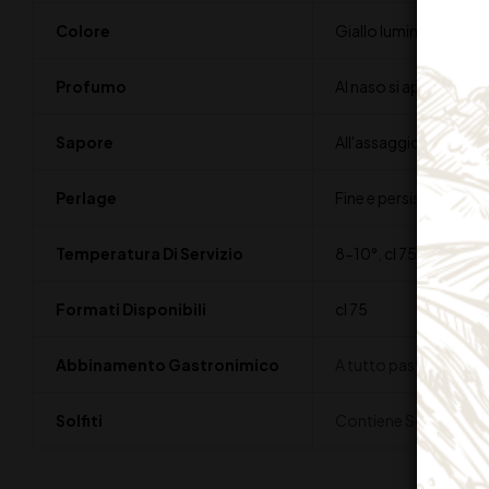
Colore
Giallo luminoso con ri
Profumo
Al naso si apre con un
Sapore
All'assaggio è di gran
Perlage
Fine e persistente
Temperatura Di Servizio
8-10°
,
cl 75
Formati Disponibili
cl 75
Abbinamento Gastronimico
A tutto pasto, si esalt
Solfiti
Contiene Solfiti