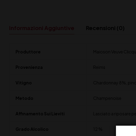
Informazioni Aggiuntive
Recensioni (0)
Produttore
Maioson Veuve Clicq
Provenienza
Reims
Vitigno
Chardonnay 8%, pin
Metodo
Champenoise
Affinamento Sui Lieviti
Lasciato a riposare p
Grado Alcolico
12 %