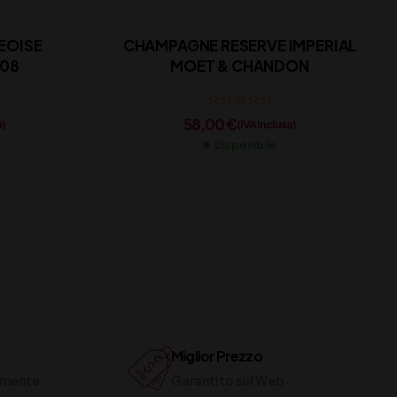
EOISE
CHAMPAGNE RESERVE IMPERIAL
008
MOET & CHANDON
58,00
€
a)
(IVA inclusa)
Disponibile
Miglior Prezzo
ilmente
Garantito sul Web