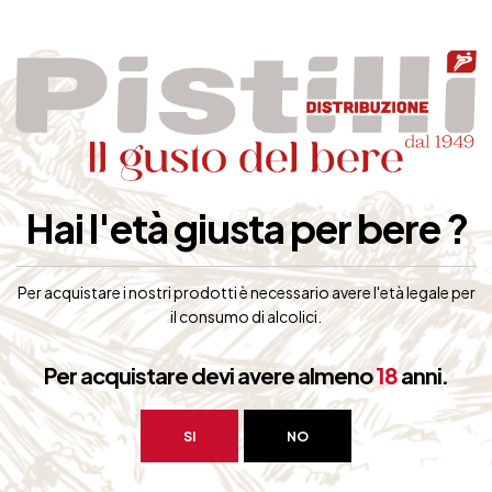
flessi dorati
a trama minerale su cui sono scolpiti tanti profumi di frutta secca e fr
de intensità: setoso con ricordi di agrumi e frutti rossi, ed equilibrati
Hai l'età giusta per bere ?
Per acquistare i nostri prodotti è necessario avere l'età legale per
il consumo di alcolici.
a con piatti a base di crostacei. Ottima su sashimi, tartare, in generale
Per acquistare devi avere almeno
18
anni.
SI
NO