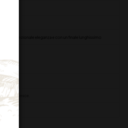
utta bianca
ssimo, di eccezionale eleganza e con un finale lunghissimo
 crudità di pesce.