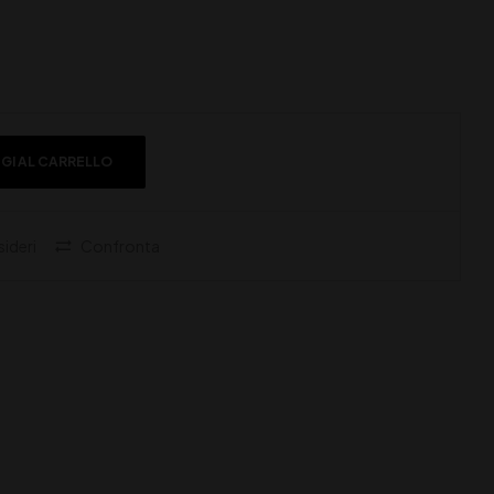
GI AL CARRELLO
sideri
Confronta