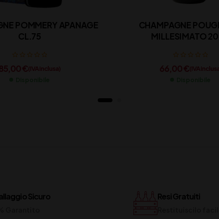
NE POMMERY APANAGE
CHAMPAGNE POUG
CL.75
MILLESIMATO 2
85,00
€
66,00
€
(IVA inclusa)
(IVA inclus
Disponibile
Disponibile
llaggio Sicuro
Resi Gratuiti
% Garantito
Restituiscilo fac