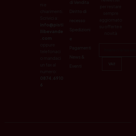
di Vendita
ni e
per restare
chiarimenti.
Diritto di
sempre
Scrivici a:
aggiornato
recesso
info@pisti
su offerte e
Spedizioni
llibevande
novità
.com
e
oppure
Pagamenti
telefonaci
News &
o mandaci
un fax al
Eventi
numero:
0874.6910
6