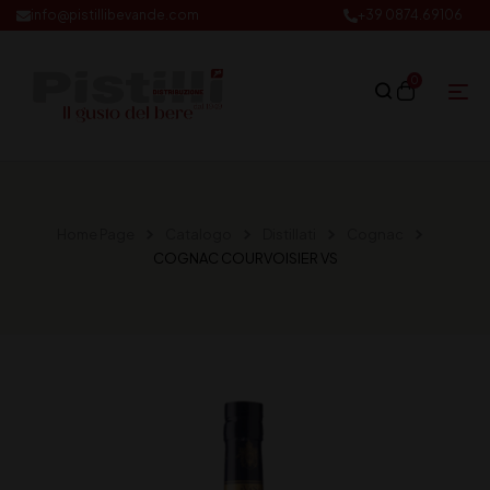
info@pistillibevande.com
+39 0874.69106
0
Home Page
Catalogo
Distillati
Cognac
COGNAC COURVOISIER VS