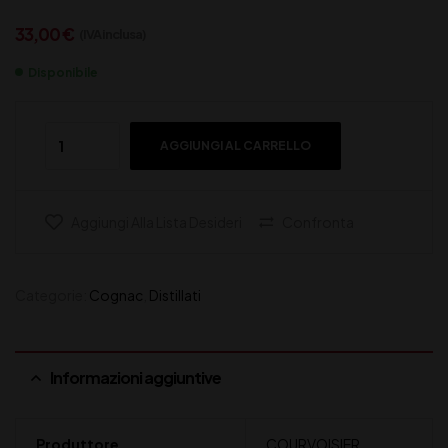
33,00
€
(IVA inclusa)
Disponibile
AGGIUNGI AL CARRELLO
Aggiungi Alla Lista Desideri
Confronta
Categorie:
Cognac
,
Distillati
Informazioni aggiuntive
Produttore
COURVOISIER