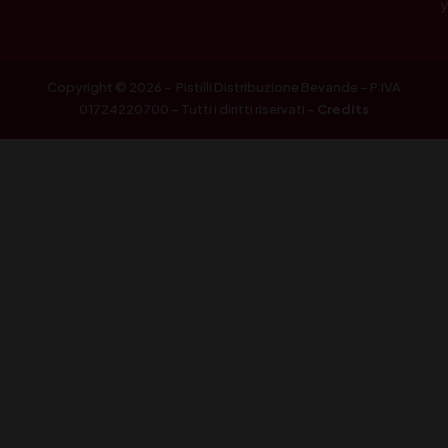
Copyright © 2026 – Pistilli Distribuzione Bevande – P.IVA
01724220700 – Tutti i diritti riservati –
Credits