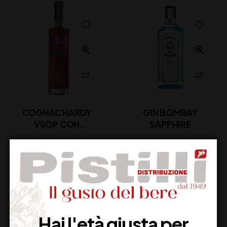
COGNAC HARDY
GIN BOMBAY
VSOP CON
SAPPHIRE
ASTUCCIO CL 70
68,00
€
26,50
€
(IVA inclusa)
(IVA inclusa)
Disponibile
Disponibile
Hai l'età giusta per