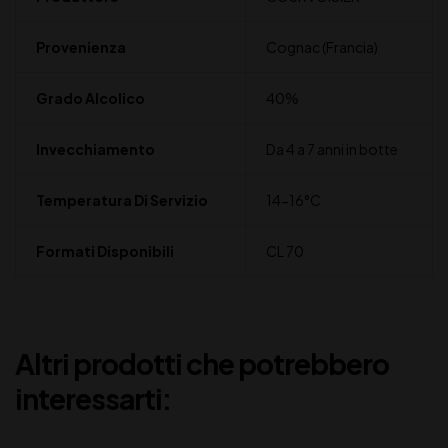
Provenienza
Cognac (Francia)
Grado Alcolico
40%
Invecchiamento
Da 4 a 7 anni in botte
Temperatura Di Servizio
14-16°C
Formati Disponibili
CL 70
Altri prodotti che potrebbero
interessarti: