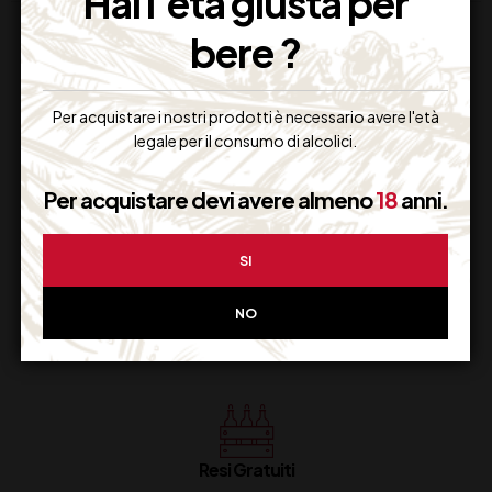
Hai l'età giusta per
bere ?
Per acquistare i nostri prodotti è necessario avere l'età
legale per il consumo di alcolici.
Supporto Clienti
Per acquistare devi avere almeno
18
anni.
Dal lunedi al venerdi
SI
NO
Imballaggio Sicuro
100% Garantito
Resi Gratuiti