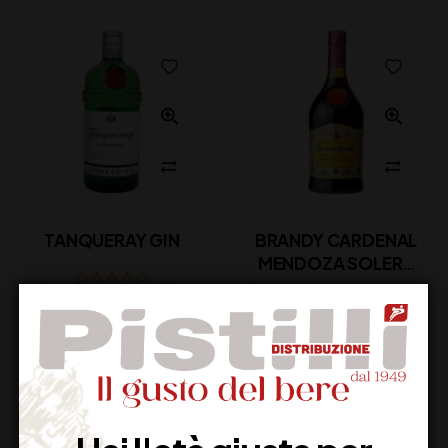
TANQUERAY GIN
BRANDY CARDENAL
MENDOZA SOLERA
GRAN RESERVA
27,00
€
(IVA inclusa)
38,00
€
(IVA inclusa)
Disponibile
Disponibile