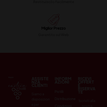
Restituiscilo facilmente
Miglior Prezzo
Garantito sul Web
ASSISTE
INFORM
RICEVI
NZA
AZIONI
OFFERT
CLIENTI
E
RISERVA
Pistilli
TE
Siamo a
Distribuzione
disposizion
Iscriviti alla
e per
Condizioni
nostra