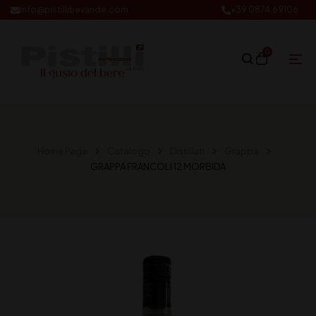
info@pistillibevande.com
+39 0874.69106
0
Home Page
Catalogo
Distillati
Grappa
GRAPPA FRANCOLI 12 MORBIDA