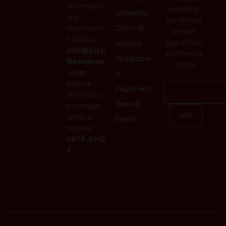
informazio
newletter
di Vendita
ni e
per restare
chiarimenti.
Diritto di
sempre
Scrivici a:
aggiornato
recesso
info@pisti
su offerte e
Spedizioni
llibevande
novità
.com
e
oppure
Pagamenti
telefonaci
News &
o mandaci
un fax al
Eventi
numero:
0874.6910
6