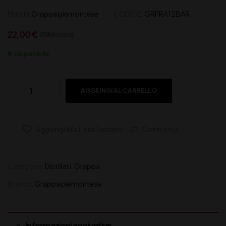
Marchi:
Grappa piemontese
CODICE:
GRFRA12BAR
22,00
€
(IVA inclusa)
Disponibile
AGGIUNGI AL CARRELLO
Aggiungi Alla Lista Desideri
Confronta
Categorie:
Distillati
,
Grappa
Brands:
Grappa piemontese
Informazioni aggiuntive