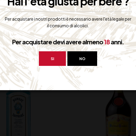
Hai l'età giusta per bere ?
Per acquistare i nostri prodotti è necessario avere l'età legale per
il consumo di alcolici.
bero interessarti:
Per acquistare devi avere almeno
18
anni.
SI
NO