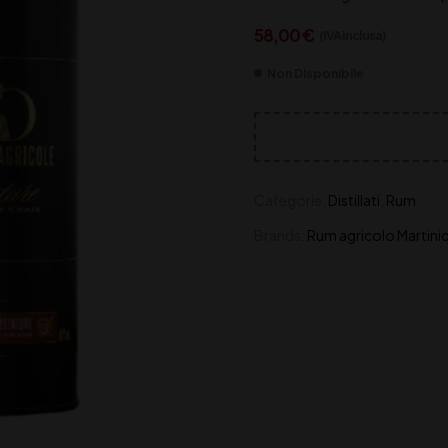
58,00
€
(IVA inclusa)
Non Disponibile
Categorie:
Distillati
,
Rum
Brands:
Rum agricolo Martini