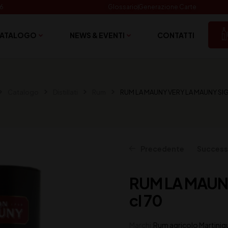
06
Glossario
Generazione Carte
ATALOGO
NEWS & EVENTI
CONTATTI
Catalogo
Distillati
Rum
RUM LA MAUNY VERY LA MAUNY SIG
Precedente
Success
RUM LA MAUN
31,00
44,00
€
€
(IVA inclusa)
(IVA inclusa)
cl 70
Marchi:
Rum agricolo Martiniq