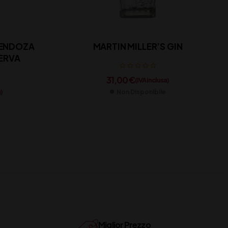
MENDOZA
MARTIN MILLER’S GIN
ERVA
31,00
€
(IVA inclusa)
)
Non Disponibile
Miglior Prezzo