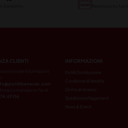
% Garantito
Restituiscilo fac
NZA CLIENTI
INFORMAZIONI
posizione per informazioni
Pistilli Distribuzione
i.
Condizioni di Vendita
nfo@pistillibevande.com
Diritto di recesso
fonaci o mandaci un fax al
74.69106
Spedizioni e Pagamenti
News & Eventi