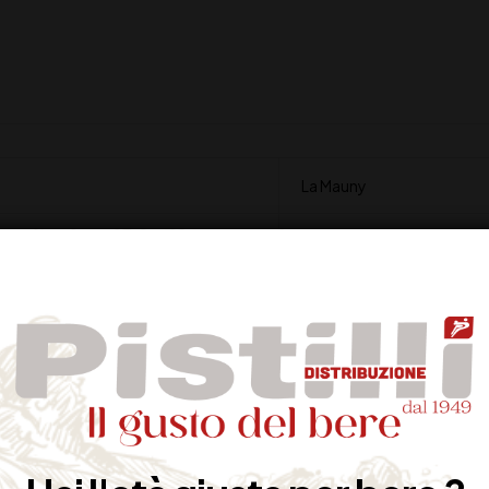
La Mauny
MARTINIQUE
40%
3 anni in botti di quercia
16-18°C
CL 70