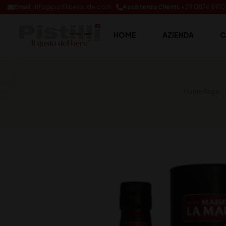
Email:
info@pistillibevande.com
Assistenza Clienti:
+39 0874.691
HOME
AZIENDA
C
Home Page