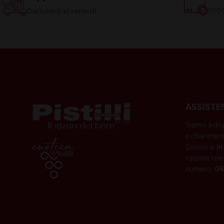
Dal lunedi al venerdi
100
ASSISTE
Siamo a dis
e chiariment
Scrivici a:
i
oppure tele
numero:
08