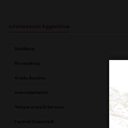
Informazioni Aggiuntive
Distilleria
Provenienza
Grado Alcolico
Invecchiamento
Temperatura Di Servizio
Formati Disponibili