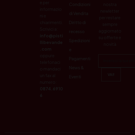
e per
Condizioni
nostra
informazio
newletter
di Vendita
ni e
per restare
chiarimenti.
Diritto di
sempre
Scrivici a:
aggiornato
recesso
info@pisti
su offerte e
Spedizioni
llibevande
novità
.com
e
oppure
Pagamenti
telefonaci
News &
o mandaci
un fax al
Eventi
numero:
0874.6910
6