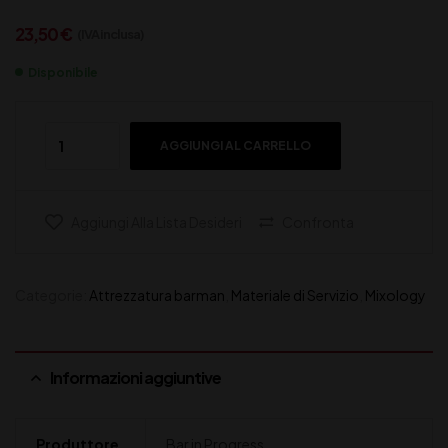
23,50
€
(IVA inclusa)
Disponibile
AGGIUNGI AL CARRELLO
Aggiungi Alla Lista Desideri
Confronta
Categorie:
Attrezzatura barman
,
Materiale di Servizio
,
Mixology
Informazioni aggiuntive
Produttore
Bar in Progress