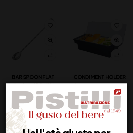
BAR SPOON FLAT
CONDIMENT HOLDER
14,00
€
36,00
€
(IVA inclusa)
(IVA inclusa)
Disponibile
Disponibile
Hai l'età giusta per