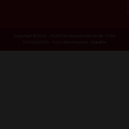
Copyright © 2026 – Pistilli Distribuzione Bevande – P.IVA
01724220700 – Tutti i diritti riservati –
Credits