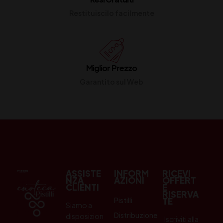
Restituiscilo facilmente
Miglior Prezzo
Garantito sul Web
ASSISTE
INFORM
RICEVI
NZA
AZIONI
OFFERT
CLIENTI
E
RISERVA
Pistilli
TE
Siamo a
Distribuzione
disposizion
Iscriviti alla