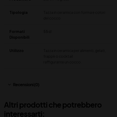
Tipologia
Tazza in ceramica con forma e colori
del cocco
Formati
55 cl
Disponibili
Utilizzo
Tazza in ceramica per alimenti, gelati,
frappè o cocktail
raffigurante un cocco.
Recensioni (0)
Altri prodotti che potrebbero
interessarti: