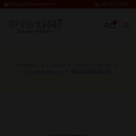
info@pistillibevande.com
+39 0874.69106
0
Home Page
Catalogo
Materiale Di Servizio
Attrezzatura Barman
TAZZA COCCO Cl 55