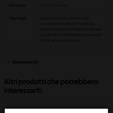
Formato
Gr 10 x 12 bustine
Tipologia
Il gusto rotondo e intenso del
cioccolato fondente, incontra la
qualità dei prodotti Fabbri dando vita
a un prodotto ideale per cioccolate in
tazza, dense e cremose.
Recensioni (0)
Altri prodotti che potrebbero
interessarti: