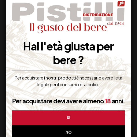
Hai l'età giusta per
STRAINER
METAL POUR
bere ?
11,00
€
5,50
€
(IVA inclusa)
(IVA inclusa)
Per acquistare i nostri prodotti è necessario avere l'età
Disponibile
Disponibile
legale per il consumo di alcolici.
Per acquistare devi avere almeno
18
anni.
SI
NO