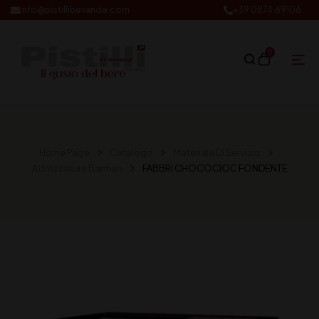
info@pistillibevande.com
+39 0874.69106
0
Home Page
Catalogo
Materiale Di Servizio
Attrezzatura Barman
FABBRI CHOCOCIOC FONDENTE