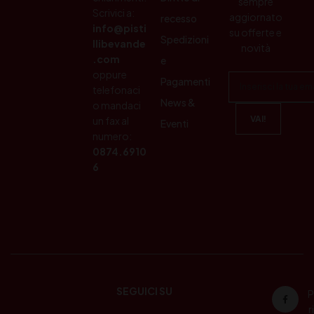
sempre
Scrivici a:
aggiornato
recesso
info@pisti
su offerte e
Spedizioni
llibevande
novità
.com
e
oppure
Pagamenti
telefonaci
News &
o mandaci
un fax al
Eventi
numero:
0874.6910
6
SEGUICI SU
P
ri