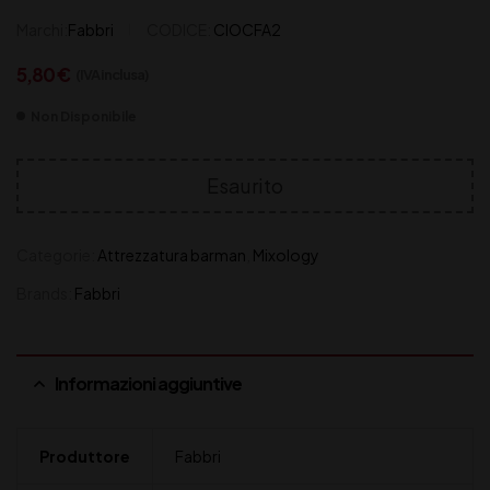
Marchi:
Fabbri
CODICE:
CIOCFA2
5,80
€
(IVA inclusa)
Non Disponibile
Esaurito
Categorie:
Attrezzatura barman
,
Mixology
Brands:
Fabbri
Informazioni aggiuntive
Produttore
Fabbri