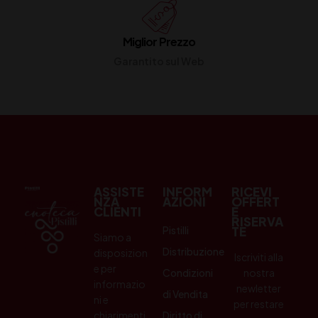
Miglior Prezzo
Garantito sul Web
ASSISTE
INFORM
RICEVI
NZA
AZIONI
OFFERT
CLIENTI
E
RISERVA
Pistilli
TE
Siamo a
Distribuzione
disposizion
Iscriviti alla
e per
Condizioni
nostra
informazio
newletter
di Vendita
ni e
per restare
chiarimenti.
Diritto di