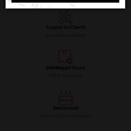
Supporto Clienti
Dal lunedi al venerdi
Imballaggio Sicuro
100% Garantito
Resi Gratuiti
Restituiscilo facilmente