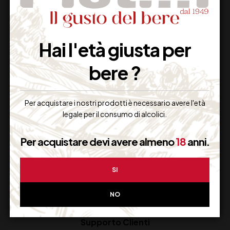
SWEET AND SOUR
CANNUCCIA NERA
Hai l'età giusta per
FABBRI BUSTINE
COCKTAIL CORTE13
CMX1,000
bere ?
8,00
€
12,00
€
(IVA inclusa)
(IVA inclusa)
Disponibile
Disponibile
Per acquistare i nostri prodotti è necessario avere l'età
legale per il consumo di alcolici.
Per acquistare devi avere almeno
18
anni.
SI
NO
Supporto Clienti