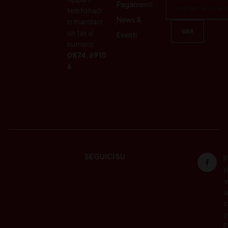
Pagamenti
telefonaci
News &
o mandaci
un fax al
Eventi
numero:
0874.6910
6
SEGUICI SU
P
ri
v
a
c
y
P