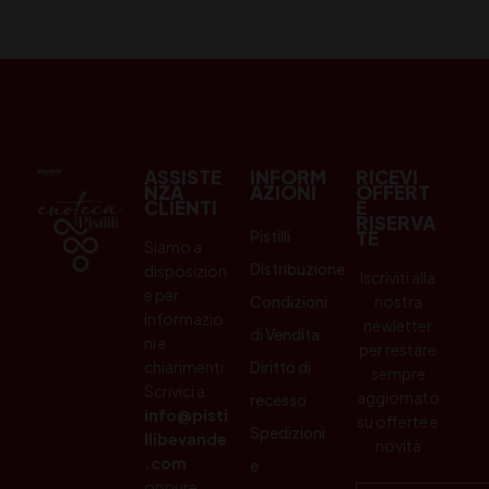
ASSISTE
INFORM
RICEVI
NZA
AZIONI
OFFERT
CLIENTI
E
RISERVA
Pistilli
TE
Siamo a
Distribuzione
disposizion
Iscriviti alla
e per
Condizioni
nostra
informazio
newletter
di Vendita
ni e
per restare
chiarimenti.
Diritto di
sempre
Scrivici a:
aggiornato
recesso
info@pisti
su offerte e
Spedizioni
llibevande
novità
.com
e
oppure