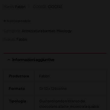
Marchi:
Fabbri
CODICE:
CIOCFA1
Non Disponibile
Categorie:
Attrezzatura barman
,
Mixology
Brands:
Fabbri
Informazioni aggiuntive
Produttore
Fabbri
Formato
Gr 10 x 12 bustine
Tipologia
Gusto rotondo e intenso del
cioccolato al latte, incontra la qualità