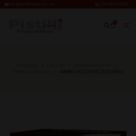
info@pistillibevande.com
+39 0874.69106
0
Home Page
Catalogo
Materiale Di Servizio
Attrezzatura Barman
FABBRI CHOCOCIOC ZUCCHERO