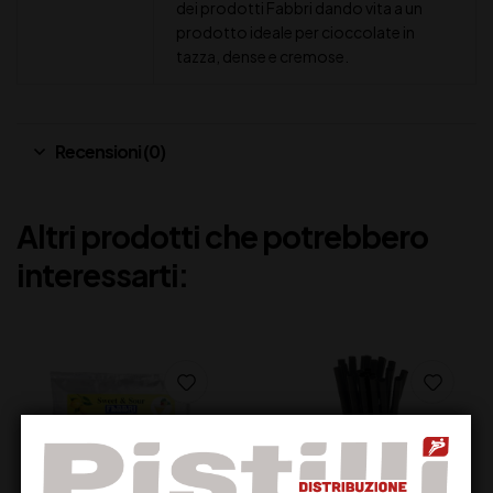
dei prodotti Fabbri dando vita a un
prodotto ideale per cioccolate in
tazza, dense e cremose.
Recensioni (0)
Altri prodotti che potrebbero
interessarti: