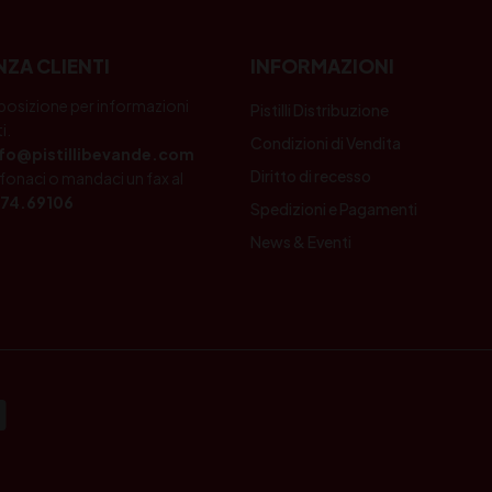
NZA CLIENTI
INFORMAZIONI
posizione per informazioni
Pistilli Distribuzione
i.
Condizioni di Vendita
nfo@pistillibevande.com
Diritto di recesso
fonaci o mandaci un fax al
74.69106
Spedizioni e Pagamenti
News & Eventi