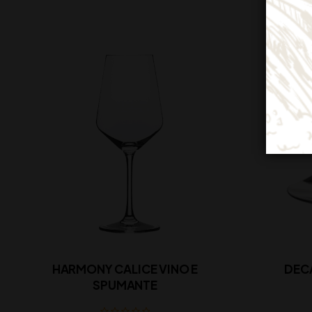
HARMONY CALICE VINO E
DEC
SPUMANTE