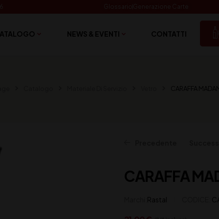
06
Glossario
Generazione Carte
ATALOGO
NEWS & EVENTI
CONTATTI
age
Catalogo
Materiale Di Servizio
Vetro
CARAFFA MADAM
Precedente
Success
CARAFFA MAD
45,00
€
(IVA inclusa)
Marchi:
Rastal
CODICE:
C