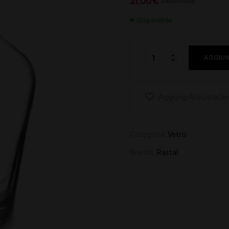
21,00
€
(IVA inclusa)
Disponibile
AGGIUN
Aggiungi Alla Lista De
Categoria:
Vetro
Brands:
Rastal