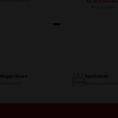
45,00
€
Non Disponibile
(IVA inclus
Disponibile
llaggio Sicuro
Resi Gratuiti
% Garantito
Restituiscilo fac