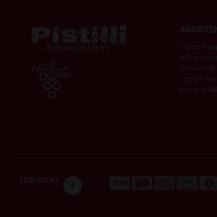
ASSISTE
Siamo a dis
e chiariment
Scrivici a:
i
oppure tele
numero:
08
SEGUICI SU