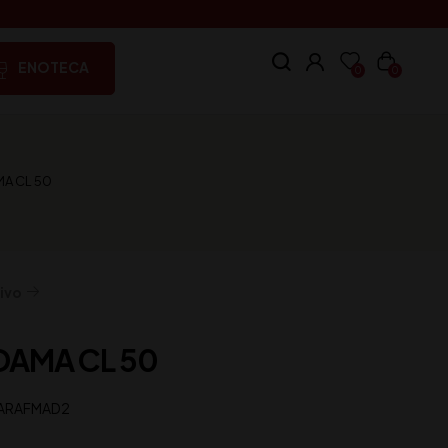
ENOTECA
0
0
A CL 50
ivo
AMA CL 50
ARAFMAD2