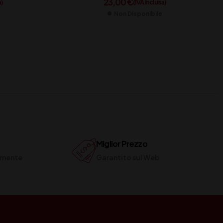
23,00
€
a)
(IVA inclusa)
Non Disponibile
Miglior Prezzo
ilmente
Garantito sul Web