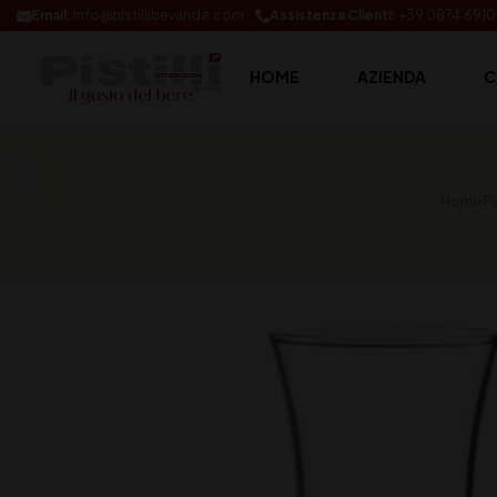
Email:
info@pistillibevande.com
Assistenza Clienti:
+39 0874.691
HOME
AZIENDA
C
Home P