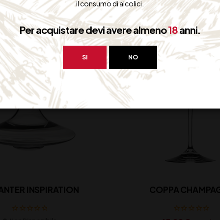
il consumo di alcolici.
Per acquistare devi avere almeno
18
anni.
SI
NO
ANTER INSPIRATION
COPPA CHAMPA