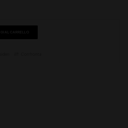
GI AL CARRELLO
sideri
Confronta