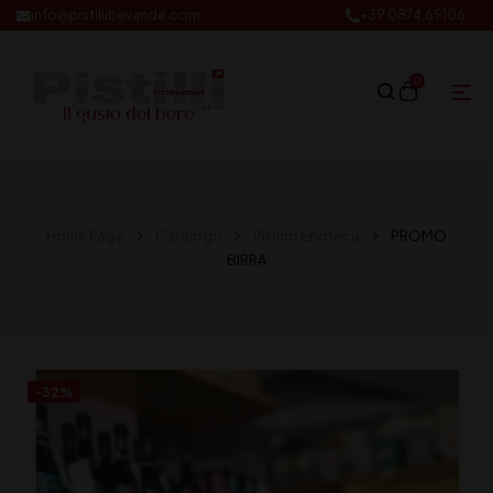
info@pistillibevande.com
+39 0874.69106
0
Home Page
Catalogo
Promo Enoteca
PROMO
BIRRA
-32%