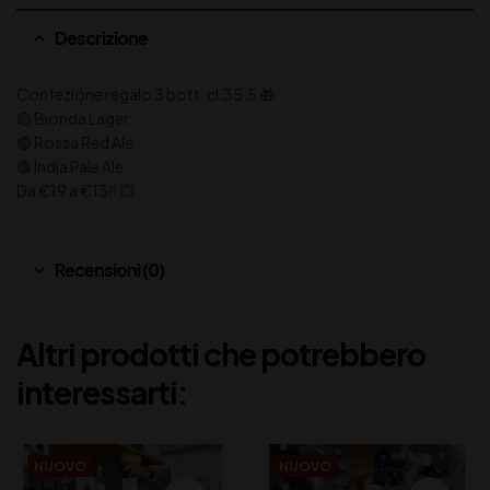
Descrizione
Confezione regalo 3 bott. cl.35,5 🎁
🟡 Bionda Lager
🔴 Rossa Red Ale
🟢 India Pale Ale
Da €19 a €13!! 💥
Recensioni (0)
Altri prodotti che potrebbero
interessarti:
NUOVO
NUOVO