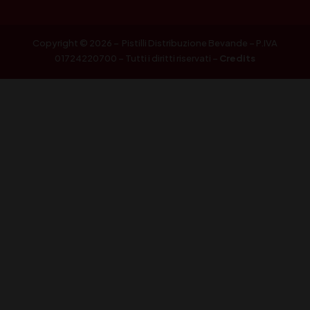
Copyright © 2026 – Pistilli Distribuzione Bevande – P.IVA
01724220700 – Tutti i diritti riservati –
Credits