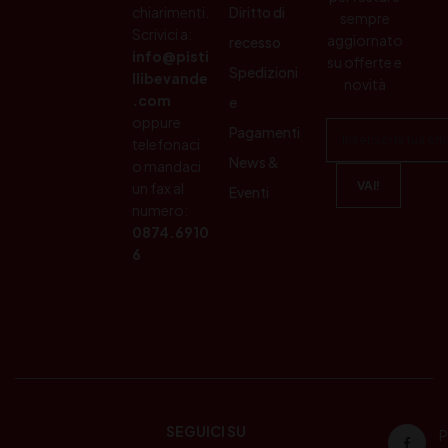
chiarimenti.
Diritto di
sempre
Scrivici a:
aggiornato
recesso
info@pisti
su offerte e
Spedizioni
llibevande
novità
.com
e
oppure
Pagamenti
telefonaci
News &
o mandaci
un fax al
Eventi
numero:
0874.6910
6
SEGUICI SU
P