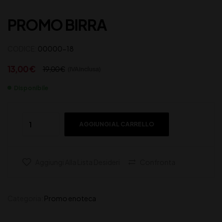
PROMO BIRRA
CODICE:
00000-18
13,00
€
19,00
€
(IVA inclusa)
Disponibile
AGGIUNGI AL CARRELLO
Aggiungi Alla Lista Desideri
Confronta
Categoria:
Promo enoteca