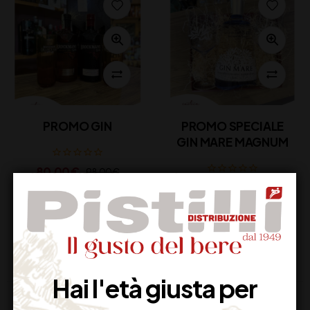
PROMO GIN
PROMO SPECIALE
GIN MARE MAGNUM
80,00
€
98,00
€
(IVA inclusa)
100,00
€
139,00
€
Disponibile
(IVA inclusa)
Disponibile
Hai l'età giusta per