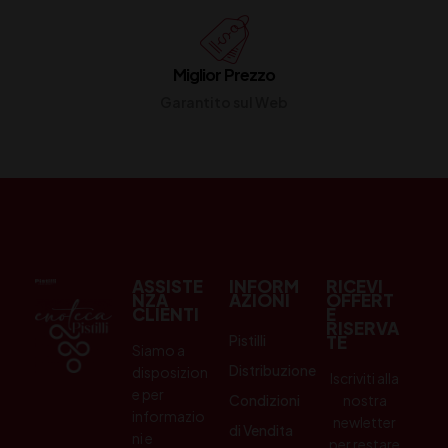
Miglior Prezzo
Garantito sul Web
ASSISTE
INFORM
RICEVI
NZA
AZIONI
OFFERT
CLIENTI
E
RISERVA
Pistilli
TE
Siamo a
Distribuzione
disposizion
Iscriviti alla
e per
Condizioni
nostra
informazio
newletter
di Vendita
ni e
per restare