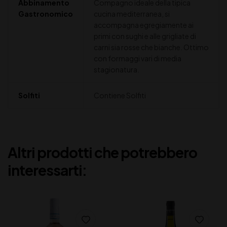
Abbinamento
Compagno ideale della tipica
Gastronomico
cucina mediterranea, si
accompagna egregiamente ai
primi con sughi e alle grigliate di
carni sia rosse che bianche. Ottimo
con formaggi vari di media
stagionatura.
Solfiti
Contiene Solfiti
Altri prodotti che potrebbero
interessarti: