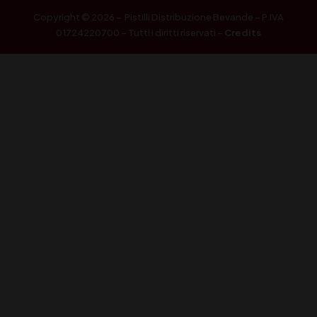
Copyright © 2026 – Pistilli Distribuzione Bevande – P.IVA
01724220700 – Tutti i diritti riservati –
Credits