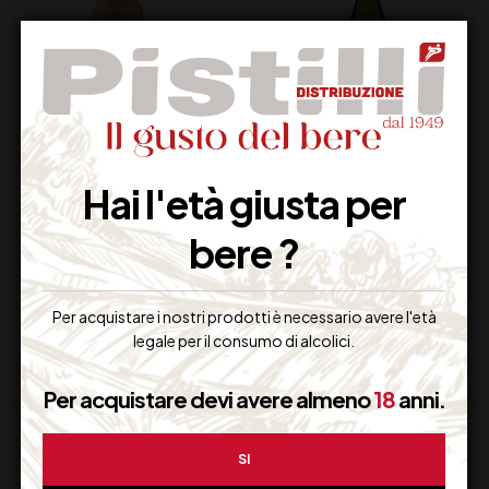
LUNE DEL VESUVIO
PECORINO TERRE
Hai l'età giusta per
VESU’ ROSATO DOC
AQUILANE IGT
LACRYMA CHRISTI CL
CATALDI MADONNA
bere ?
75
GIULIA CL 75
15,50
€
19,00
€
(IVA inclusa)
(IVA inclusa)
Disponibile
Disponibile
Per acquistare i nostri prodotti è necessario avere l'età
legale per il consumo di alcolici.
Per acquistare devi avere almeno
18
anni.
SI