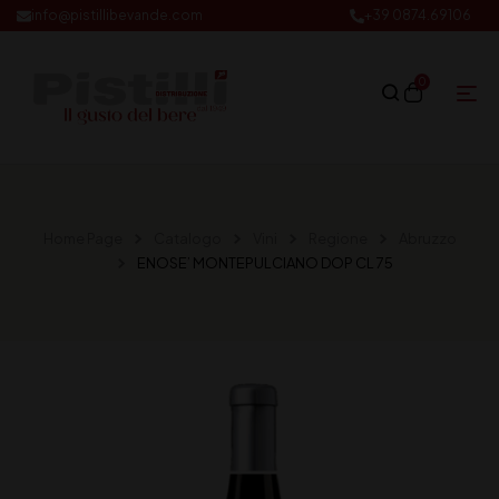
info@pistillibevande.com
+39 0874.69106
0
Home Page
Catalogo
Vini
Regione
Abruzzo
ENOSE’ MONTEPULCIANO DOP CL 75