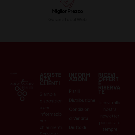
Miglior Prezzo
Garantito sul Web
ASSISTE
INFORM
RICEVI
NZA
AZIONI
OFFERT
CLIENTI
E
RISERVA
Pistilli
TE
Siamo a
Distribuzione
disposizion
Iscriviti alla
e per
Condizioni
nostra
informazio
newletter
di Vendita
ni e
per restare
chiarimenti.
Diritto di
sempre
Scrivici a: