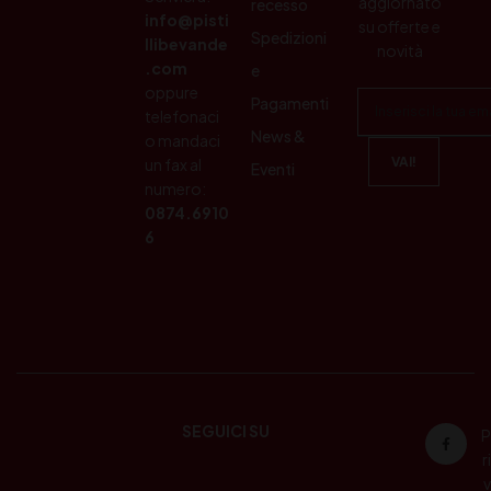
aggiornato
recesso
info@pisti
su offerte e
Spedizioni
llibevande
novità
.com
e
oppure
Pagamenti
telefonaci
News &
o mandaci
un fax al
Eventi
numero:
0874.6910
6
SEGUICI SU
P
ri
v