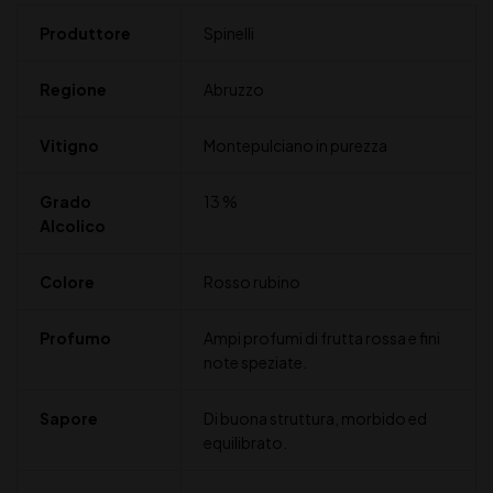
Produttore
Spinelli
Regione
Abruzzo
Vitigno
Montepulciano in purezza
Grado
13 %
Alcolico
Colore
Rosso rubino
Profumo
Ampi profumi di frutta rossa e fini
note speziate.
Sapore
Di buona struttura, morbido ed
equilibrato.