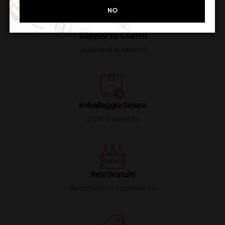
NO
Supporto Clienti
Dal lunedi al venerdi
Imballaggio Sicuro
100% Garantito
Resi Gratuiti
Restituiscilo facilmente