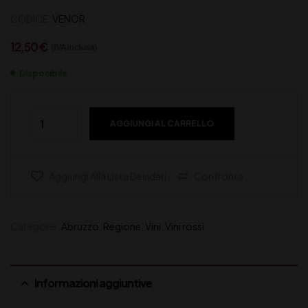
CODICE:
VENOR
12,50
€
(IVA inclusa)
Disponibile
AGGIUNGI AL CARRELLO
Aggiungi Alla Lista Desideri
Confronta
Categorie:
Abruzzo
,
Regione
,
Vini
,
Vini rossi
Informazioni aggiuntive