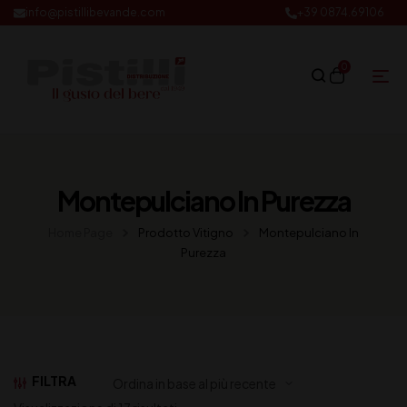
info@pistillibevande.com
+39 0874.69106
0
Montepulciano In Purezza
Home Page
Prodotto Vitigno
Montepulciano In
Purezza
FILTRA