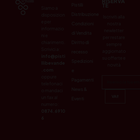
RISERVA
Pistilli
TE
Siamo a
Distribuzione
disposizion
Iscriviti alla
e per
Condizioni
nostra
informazio
newletter
di Vendita
ni e
per restare
chiarimenti.
Diritto di
sempre
Scrivici a:
aggiornato
recesso
info@pisti
su offerte e
Spedizioni
llibevande
novità
.com
e
oppure
Pagamenti
telefonaci
News &
o mandaci
un fax al
Eventi
numero:
0874.6910
6