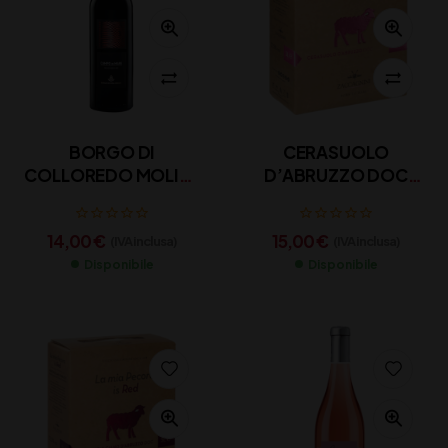
BORGO DI
CERASUOLO
COLLOREDO MOLISE
D’ABRUZZO DOC
ROSSO DOC CL 75
ZACCAGNINI – LA MIA
PECORA IS PINK
14,00
€
15,00
€
(IVA inclusa)
(IVA inclusa)
Disponibile
Disponibile