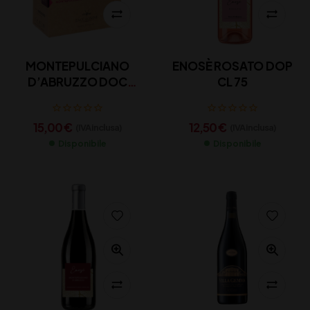
MONTEPULCIANO
ENOSÈ ROSATO DOP
D’ABRUZZO DOC
CL 75
ZACCAGNINI – LA MIA
PECORA IS RED 3 L
15,00
€
12,50
€
(IVA inclusa)
(IVA inclusa)
Disponibile
Disponibile