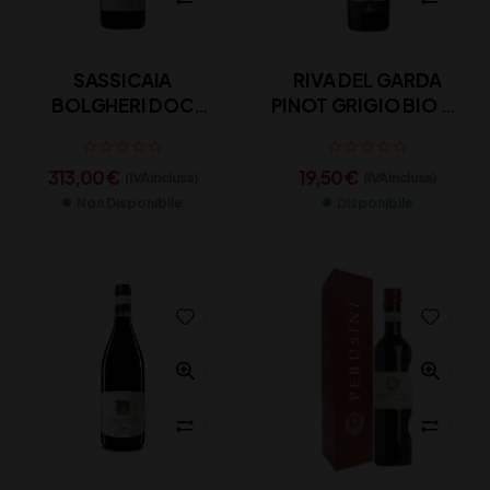
SASSICAIA
RIVA DEL GARDA
BOLGHERI DOC
PINOT GRIGIO BIO CL
TENUTA SAN GUIDO
75
2022 CL 75
313,00
€
19,50
€
(IVA inclusa)
(IVA inclusa)
Non Disponibile
Disponibile