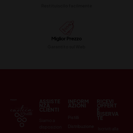
Restituiscilo facilmente
Miglior Prezzo
Garantito sul Web
ASSISTE
INFORM
RICEVI
NZA
AZIONI
OFFERT
CLIENTI
E
RISERVA
Pistilli
TE
Siamo a
Distribuzione
disposizion
Iscriviti alla