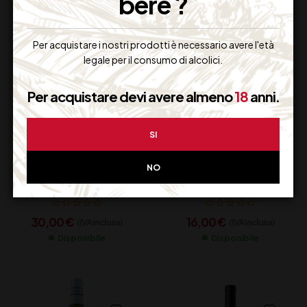
bere ?
Per acquistare i nostri prodotti è necessario avere l'età
legale per il consumo di alcolici.
Per acquistare devi avere almeno
18
anni.
SI
PORTA ROSSA
HOFSTATTER
NO
BARBARESCO CL 75
LAGREIN CL 75
30,00
€
16,00
€
(IVA inclusa)
(IVA inclusa)
Disponibile
Disponibile