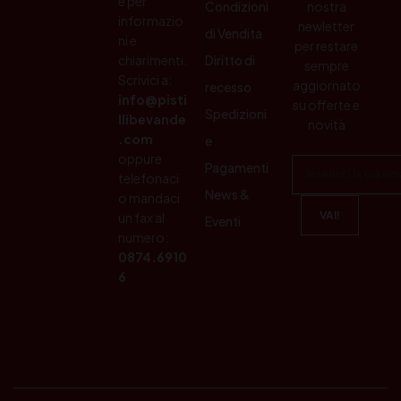
e per
Condizioni
nostra
informazio
newletter
di Vendita
ni e
per restare
chiarimenti.
Diritto di
sempre
Scrivici a:
aggiornato
recesso
info@pisti
su offerte e
Spedizioni
llibevande
novità
.com
e
oppure
Pagamenti
telefonaci
News &
o mandaci
un fax al
Eventi
numero:
0874.6910
6