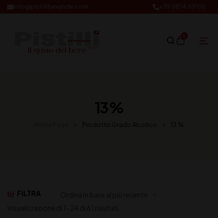
info@pistillibevande.com
+39 0874.69106
0
13 %
Home Page
Prodotto Grado Alcolico
13 %
FILTRA
Visualizzazione di 1-24 di 61 risultati