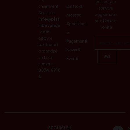
per restare
chiarimenti.
Diritto di
sempre
Scrivici a:
aggiornato
recesso
info@pisti
su offerte e
Spedizioni
llibevande
novità
.com
e
oppure
Pagamenti
telefonaci
News &
o mandaci
un fax al
Eventi
numero:
0874.6910
6
SEGUICI SU
P