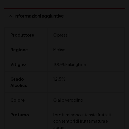
Informazioni aggiuntive
Produttore
Cipressi
Regione
Molise
Vitigno
100% Falanghina
Grado
12,5%
Alcolico
Colore
Giallo verdolino
Profumo
I profumi sono intensi e fruttati,
con sentori di frutta matura e
agrumi