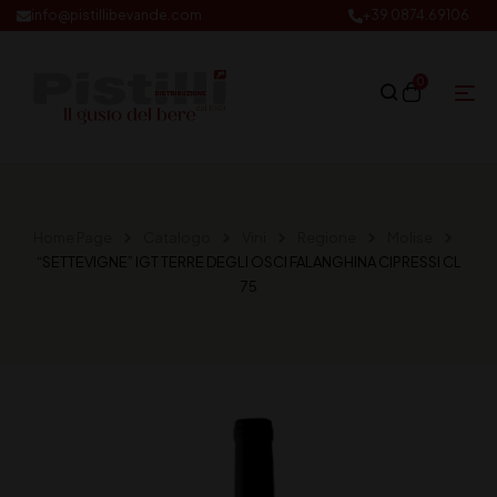
info@pistillibevande.com
+39 0874.69106
0
Home Page
Catalogo
Vini
Regione
Molise
“SETTEVIGNE” IGT TERRE DEGLI OSCI FALANGHINA CIPRESSI CL
75