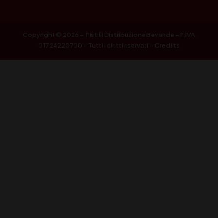
Copyright © 2026 – Pistilli Distribuzione Bevande – P.IVA
01724220700 – Tutti i diritti riservati –
Credits