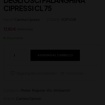
DEGLI OSCI FALANGHINA
CIPRESSI CL 75
Marchi:
Cantina Cipressi
CODICE:
VCIPVOIR
17,50
€
(IVA inclusa)
Disponibile
AGGIUNGI AL CARRELLO
Aggiungi Alla Lista Desideri
Confronta
Categorie:
Molise
,
Regione
,
Vini
,
Vini bianchi
Brands:
Cantina Cipressi