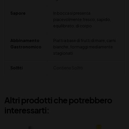
Sapore
In bocca si presenta
piacevolmente fresco, sapido,
equilibrato, di corpo
Abbinamento
Piatti a base di frutti di mare, carni
Gastronomico
bianche, formaggi mediamente
stagionati
Solfiti
Contiene Solfiti
Altri prodotti che potrebbero
interessarti: