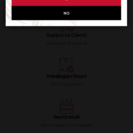
NO
Supporto Clienti
Dal lunedi al venerdi
Imballaggio Sicuro
100% Garantito
Resi Gratuiti
Restituiscilo facilmente