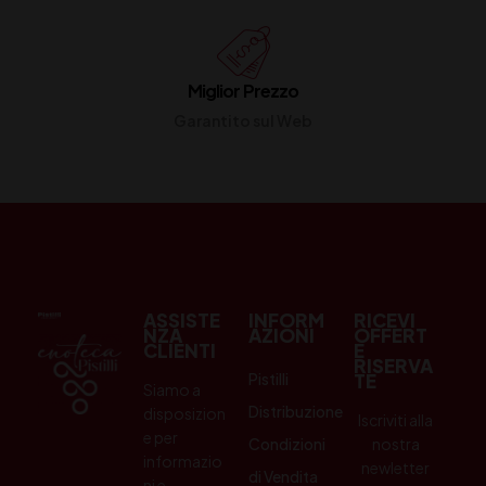
Miglior Prezzo
Garantito sul Web
ASSISTE
INFORM
RICEVI
NZA
AZIONI
OFFERT
CLIENTI
E
RISERVA
Pistilli
TE
Siamo a
Distribuzione
disposizion
Iscriviti alla
e per
Condizioni
nostra
informazio
newletter
di Vendita
ni e