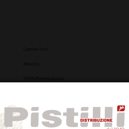
Cantine Torri
Abruzzo
100% Montepulciano
13,5%
Rosa cerasuolo intenso, con vivace luminosità
polpa di ciliegia matura e sentori di lampone