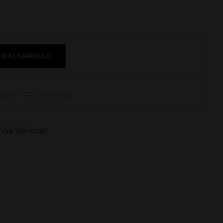
GI AL CARRELLO
sideri
Confronta
,
Vini
,
Vini rosati