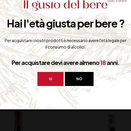
Fresco e persistente con lievi sentori di frutta a bacca ro
Hai l'età giusta per bere ?
Cibi di mare e piatti vegetariani, formaggi
Contiene Solfiti
Per acquistare i nostri prodotti è necessario avere l'età legale per
il consumo di alcolici.
Per acquistare devi avere almeno
18
anni.
bero interessarti:
SI
NO