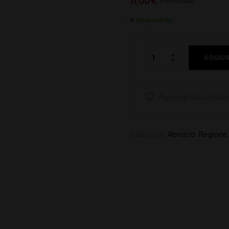
11,00
€
(IVA inclusa)
Disponibile
AGGIUN
Aggiungi Alla Lista De
Categorie:
Abruzzo
,
Regione