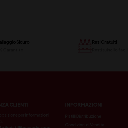
llaggio Sicuro
Resi Gratuiti
% Garantito
Restituiscilo fac
NZA CLIENTI
INFORMAZIONI
posizione per informazioni
Pistilli Distribuzione
i.
Condizioni di Vendita
nfo@pistillibevande.com