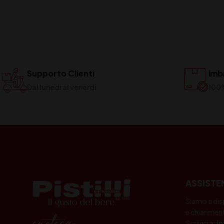
Supporto Clienti
Imba
Dal lunedi al venerdi
100
ASSISTE
Siamo a dis
e chiariment
Scrivici a:
i