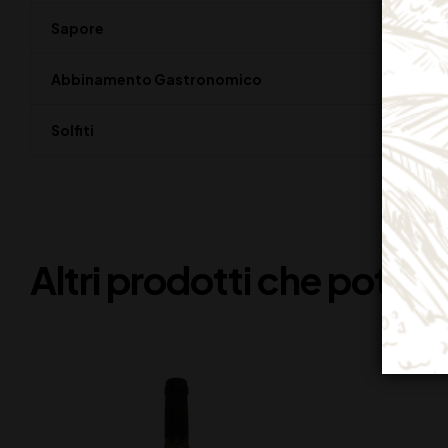
Sapore
Abbinamento Gastronomico
Solfiti
Altri prodotti che potreb