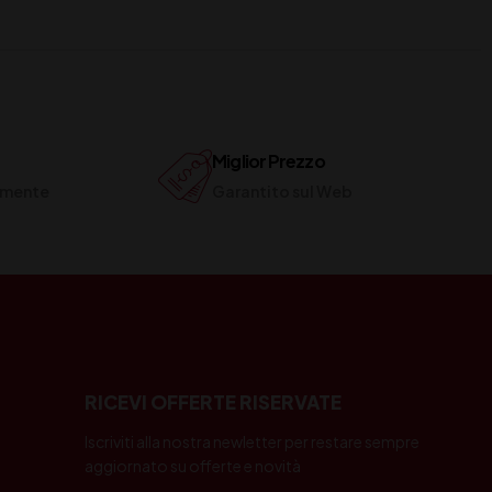
Miglior Prezzo
ilmente
Garantito sul Web
RICEVI OFFERTE RISERVATE
Iscriviti alla nostra newletter per restare sempre
aggiornato su offerte e novità