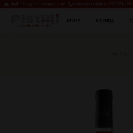
Email:
info@pistillibevande.com
Assistenza Clienti:
+39 0874.691
HOME
AZIENDA
C
Home Page