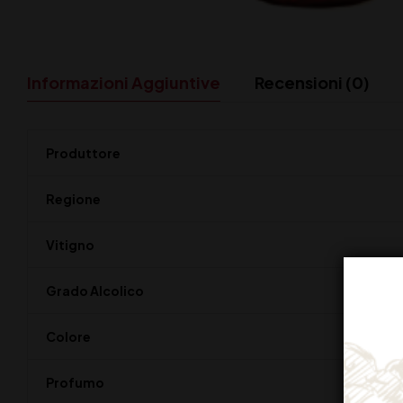
Informazioni Aggiuntive
Recensioni (0)
Produttore
Regione
Vitigno
Grado Alcolico
Colore
Profumo