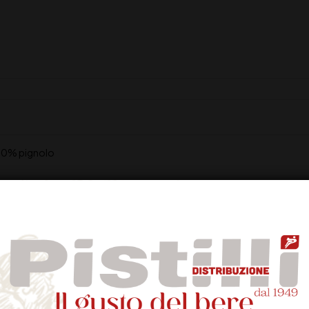
20% pignolo
a frutta rossa matura
 un lungo finale ricco