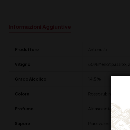
Informazioni Aggiuntive
Produttore
Antonutti
Vitigno
80% Merlot passito, 
Grado Alcolico
14,5 %
Colore
Rosso rubino
Profumo
Al naso note di piccol
Sapore
Piacevole e fresco con