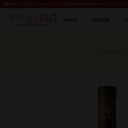
Email:
info@pistillibevande.com
Assistenza Clienti:
+39 0874.691
HOME
AZIENDA
C
Home Page