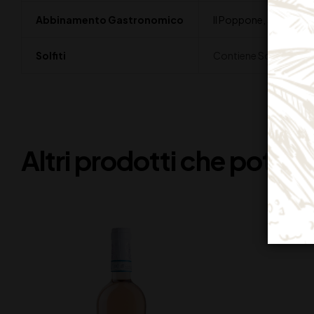
Abbinamento Gastronomico
Il Poppone, splendido
Solfiti
Contiene Solfiti
Altri prodotti che potreb