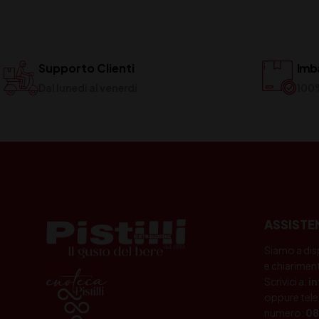
Supporto Clienti
Imba
Dal lunedi al venerdi
100
ASSISTE
Siamo a dis
e chiariment
Scrivici a:
i
oppure tele
numero:
08