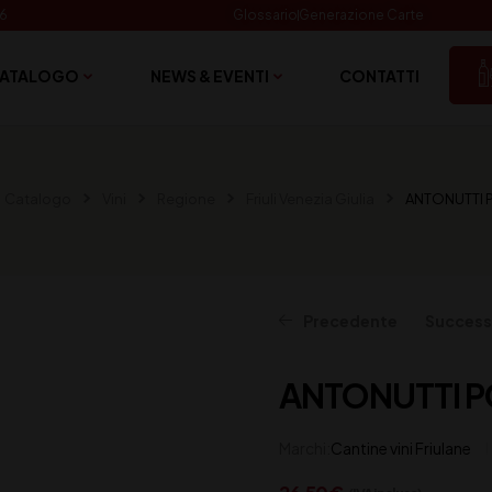
06
Glossario
Generazione Carte
ATALOGO
NEWS & EVENTI
CONTATTI
Catalogo
Vini
Regione
Friuli Venezia Giulia
ANTONUTTI 
Precedente
Success
ANTONUTTI P
19,50
19,50
€
€
(IVA inclusa)
(IVA inclusa)
Marchi:
Cantine vini Friulane