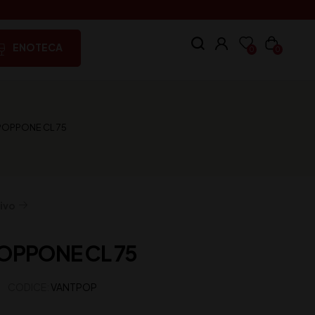
ENOTECA
0
0
POPPONE CL 75
ivo
OPPONE CL 75
CODICE:
VANTPOP