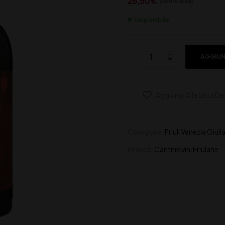
26,50
€
(IVA inclusa)
Disponibile
AGGIUN
Aggiungi Alla Lista De
Categorie:
Friuli Venezia Giuli
Brands:
Cantine vini Friulane