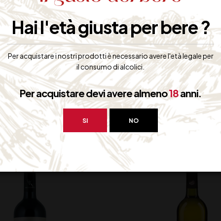
 vino rosso friulano, è consigliato per accompagnare formaggi stagi
Hai l'età giusta per bere ?
Per acquistare i nostri prodotti è necessario avere l'età legale per
il consumo di alcolici.
Per acquistare devi avere almeno
18
anni.
bero interessarti:
SI
NO