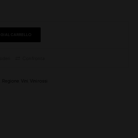
GI AL CARRELLO
sideri
Confronta
a
,
Regione
,
Vini
,
Vini rossi