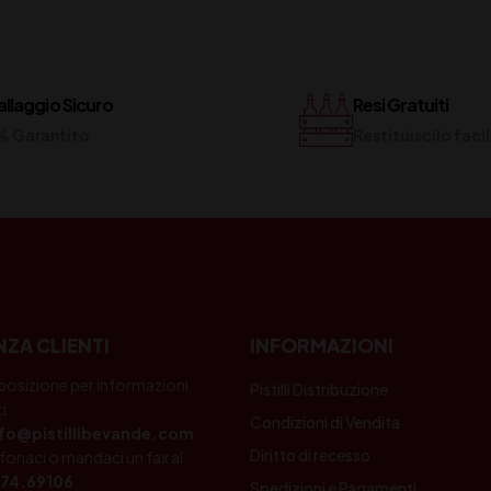
llaggio Sicuro
Resi Gratuiti
% Garantito
Restituiscilo fac
NZA CLIENTI
INFORMAZIONI
posizione per informazioni
Pistilli Distribuzione
i.
Condizioni di Vendita
nfo@pistillibevande.com
Diritto di recesso
fonaci o mandaci un fax al
74.69106
Spedizioni e Pagamenti