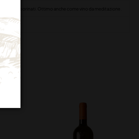
onati ed erborinati. Ottimo anche come vino da meditazione.