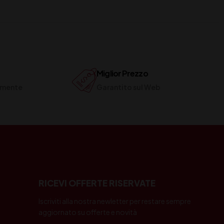
Miglior Prezzo
ilmente
Garantito sul Web
RICEVI OFFERTE RISERVATE
Iscriviti alla nostra newletter per restare sempre
aggiornato su offerte e novità