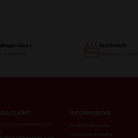
llaggio Sicuro
Resi Gratuiti
% Garantito
Restituiscilo fac
NZA CLIENTI
INFORMAZIONI
posizione per informazioni
Pistilli Distribuzione
i.
Condizioni di Vendita
nfo@pistillibevande.com