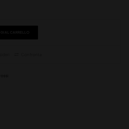
GI AL CARRELLO
sideri
Confronta
 rossi