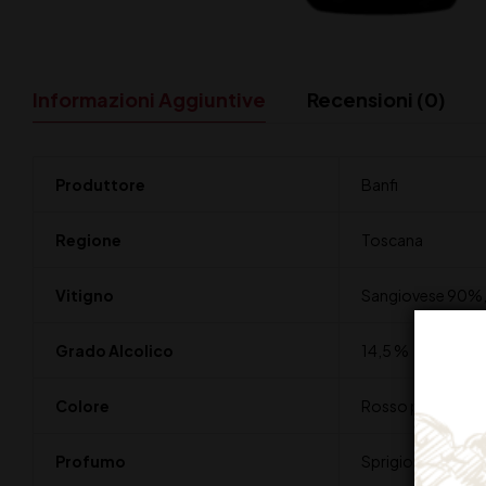
Informazioni Aggiuntive
Recensioni (0)
Produttore
Banfi
Regione
Toscana
Vitigno
Sangiovese 90%, a
Grado Alcolico
14,5 %
Colore
Rosso profondo
Profumo
Sprigiona profumi 