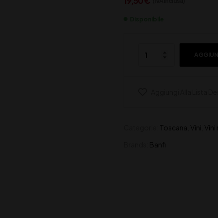
19,50
€
(IVA inclusa)
Disponibile
AGGIUN
Aggiungi Alla Lista De
Categorie:
Toscana
,
Vini
,
Vini
Brands:
Banfi