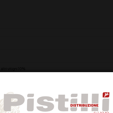
ltri vitigni 10%
dolci con note di vaniglia, tabacco e caffè che ben si integrano con no