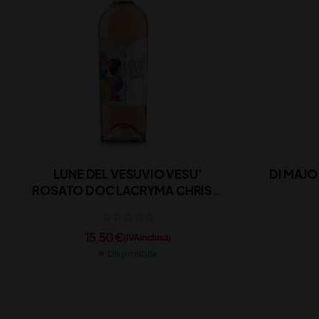
LUNE DEL VESUVIO VESU’
DI MAJO
ROSATO DOC LACRYMA CHRISTI
CL 75
15,50
€
(IVA inclusa)
Disponibile