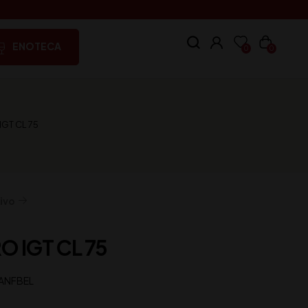
ENOTECA
0
0
IGT CL 75
ivo
O IGT CL 75
ANFBEL