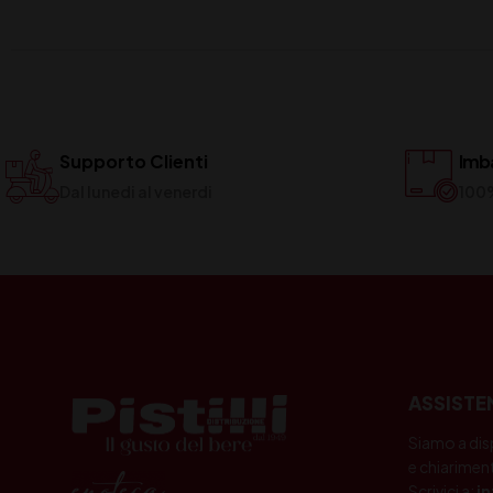
Supporto Clienti
Imba
Dal lunedi al venerdi
100
ASSISTE
Siamo a dis
e chiariment
Scrivici a:
i