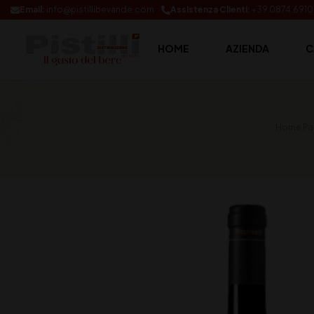
Email:
info@pistillibevande.com
Assistenza Clienti:
+39 0874.691
HOME
AZIENDA
C
Home Pa