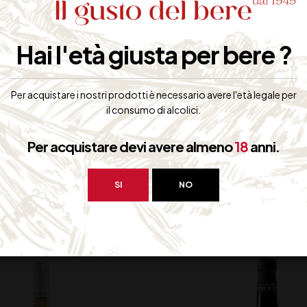
, con tannini importanti che portano ad una grande dimensione
Hai l'età giusta per bere ?
ttimo con zuppe, carni alla griglia e formaggi di media stagionatura.
Per acquistare i nostri prodotti è necessario avere l'età legale per
il consumo di alcolici.
Per acquistare devi avere almeno
18
anni.
bero interessarti:
SI
NO