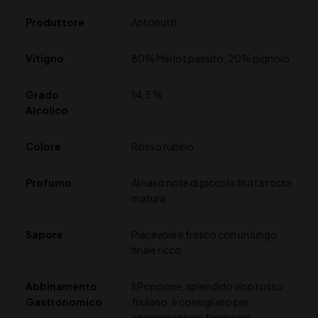
Produttore
Antonutti
Vitigno
80% Merlot passito, 20% pignolo
Grado
14,5 %
Alcolico
Colore
Rosso rubino
Profumo
Al naso note di piccola frutta rossa
matura
Sapore
Piacevole e fresco con un lungo
finale ricco
Abbinamento
Il Poppone, splendido vino rosso
Gastronomico
friulano, è consigliato per
accompagnare formaggi