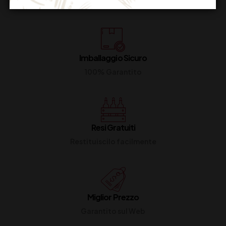
Dal lunedi al venerdi
Imballaggio Sicuro
100% Garantito
Resi Gratuiti
Restituiscilo facilmente
Miglior Prezzo
Garantito sul Web