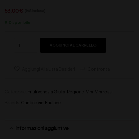
53,00
€
(IVA inclusa)
Disponibile
AGGIUNGI AL CARRELLO
Aggiungi Alla Lista Desideri
Confronta
Categorie:
Friuli Venezia Giulia
,
Regione
,
Vini
,
Vini rossi
Brands:
Cantine vini Friulane
Informazioni aggiuntive