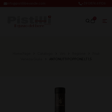
info@pistillibevande.com
+39 0874.69106
0
Home Page
Catalogo
Vini
Regione
Friuli
Venezia Giulia
ANTONUTTI POPPONE LT 1,5