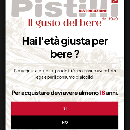
CERASUOLO
LUNE DEL VESUVIO
D’ABRUZZO ROSATO
CERVONE IGT CL75
DOC CATALDI
Hai l'età giusta per
MADONNA CL 75
15,00
€
13,00
€
(IVA inclusa)
(IVA inclusa)
bere ?
Disponibile
Non Disponibile
Per acquistare i nostri prodotti è necessario avere l'età
legale per il consumo di alcolici.
Per acquistare devi avere almeno
18
anni.
SI
Supporto Clienti
NO