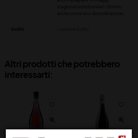
stagionati ed erborinati. Ottimo
anche come vino da meditazione.
Solfiti
Contiene Solfiti
Altri prodotti che potrebbero
interessarti: