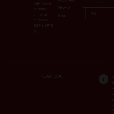
telefonaci
News &
o mandaci
un fax al
Eventi
numero:
0874.6910
6
SEGUICI SU
P
ri
v
a
c
y
P