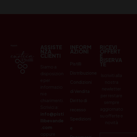
ASSISTE
INFORM
RICEVI
NZA
AZIONI
OFFERT
CLIENTI
E
RISERVA
Pistilli
TE
Siamo a
Distribuzione
disposizion
Iscriviti alla
e per
Condizioni
nostra
informazio
newletter
di Vendita
ni e
per restare
chiarimenti.
Diritto di
sempre
Scrivici a:
aggiornato
recesso
info@pisti
su offerte e
Spedizioni
llibevande
novità
.com
e
oppure
Pagamenti