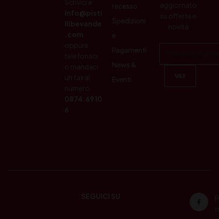
Scrivici a:
aggiornato
recesso
info@pisti
su offerte e
Spedizioni
llibevande
novità
.com
e
oppure
Pagamenti
telefonaci
News &
o mandaci
un fax al
Eventi
numero:
0874.6910
6
SEGUICI SU
P
ri