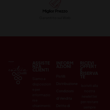
Miglior Prezzo
Garantito sul Web
ASSISTE
INFORM
RICEVI
NZA
AZIONI
OFFERT
CLIENTI
E
RISERVA
Pistilli
TE
Siamo a
Distribuzione
disposizion
Iscriviti alla
e per
Condizioni
nostra
informazio
newletter
di Vendita
ni e
per restare
chiarimenti.
Diritto di
sempre