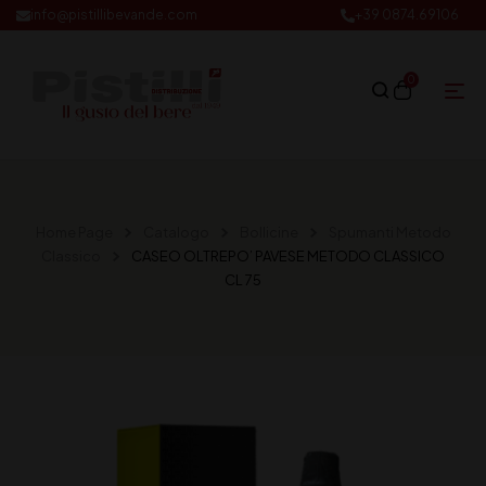
info@pistillibevande.com
+39 0874.69106
0
Home Page
Catalogo
Bollicine
Spumanti Metodo
Classico
CASEO OLTREPO’ PAVESE METODO CLASSICO
CL 75