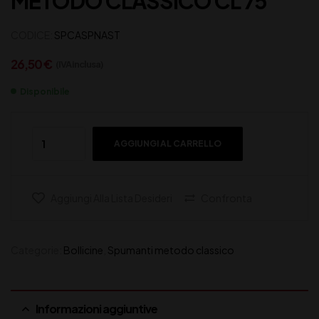
METODO CLASSICO CL 75
CODICE:
SPCASPNAST
26,50
€
(IVA inclusa)
Disponibile
AGGIUNGI AL CARRELLO
Aggiungi Alla Lista Desideri
Confronta
Categorie:
Bollicine
,
Spumanti metodo classico
Informazioni aggiuntive