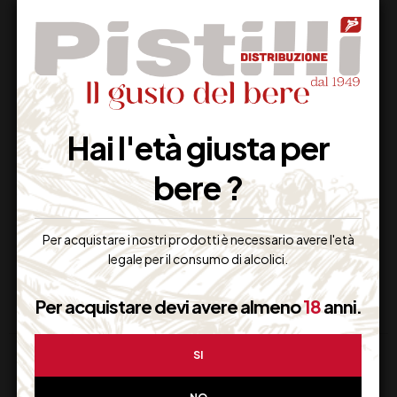
Hai l'età giusta per
SPUMANTE ALMA
FERRARI PERLE’
CUVEE
TRENTO DOC CL 75
bere ?
FRANCIACORTA
DOCG BELLAVISTA
87,00
€
48,50
€
(IVA inclusa)
CL 150
(IVA inclusa)
Per acquistare i nostri prodotti è necessario avere l'età
Disponibile
Disponibile
legale per il consumo di alcolici.
Per acquistare devi avere almeno
18
anni.
SI