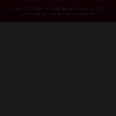
Copyright © 2026 – Pistilli Distribuzione Bevande – P.IVA
01724220700 – Tutti i diritti riservati –
Credits