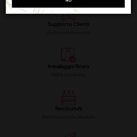
NO
Supporto Clienti
Dal lunedi al venerdi
Imballaggio Sicuro
100% Garantito
Resi Gratuiti
Restituiscilo facilmente