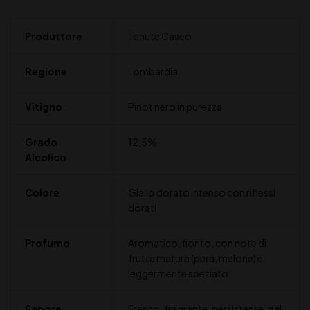
Produttore
Tenute Caseo
Regione
Lombardia
Vitigno
Pinot nero in purezza
Grado
12,5%
Alcolico
Colore
Giallo dorato intenso con riflessi
dorati
Profumo
Aromatico, fiorito, con note di
frutta matura (pera, melone) e
leggermente speziato
Sapore
Fresco, fragrante, persistente, dal