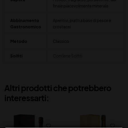
finale piacevolmente minerale
Abbinamento
Aperitivi, piatti a base di pesce e
Gastronomico
crostacei
Metodo
Classico
Solfiti
Contiene Solfiti
Altri prodotti che potrebbero
interessarti: