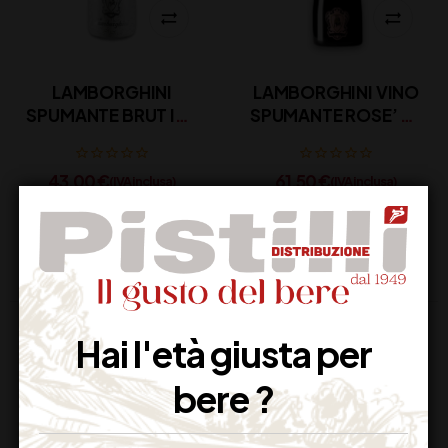
LAMBORGHINI
LAMBORGHINI VINO
SPUMANTE BRUT ICE
SPUMANTE ROSE’ CL
CL 75
75
43,00
€
61,50
€
(IVA inclusa)
(IVA inclusa)
Disponibile
Disponibile
Hai l'età giusta per
bere ?