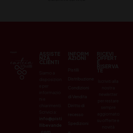
ASSISTE
INFORM
RICEVI
NZA
AZIONI
OFFERT
CLIENTI
E
RISERVA
Pistilli
TE
Siamo a
Distribuzione
disposizion
Iscriviti alla
e per
Condizioni
nostra
informazio
newletter
di Vendita
ni e
per restare
chiarimenti.
Diritto di
sempre
Scrivici a:
aggiornato
recesso
info@pisti
su offerte e
Spedizioni
llibevande
novità
.com
e