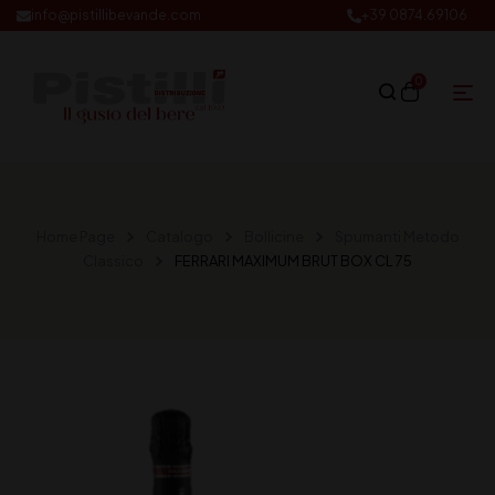
info@pistillibevande.com
+39 0874.69106
0
Home Page
Catalogo
Bollicine
Spumanti Metodo
Classico
FERRARI MAXIMUM BRUT BOX CL 75