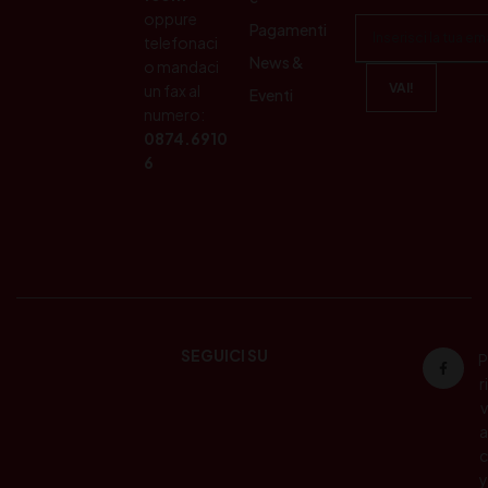
oppure
Pagamenti
telefonaci
News &
o mandaci
un fax al
Eventi
numero:
0874.6910
6
SEGUICI SU
P
ri
v
a
c
y