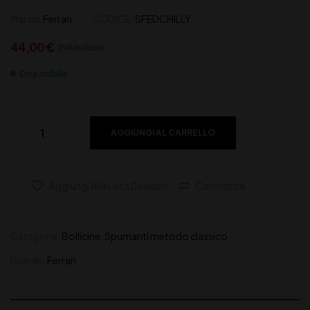
Marchi:
Ferrari
CODICE:
SFEDCHILLY
44,00
€
(IVA inclusa)
Disponibile
AGGIUNGI AL CARRELLO
Aggiungi Alla Lista Desideri
Confronta
Categorie:
Bollicine
,
Spumanti metodo classico
Brands:
Ferrari