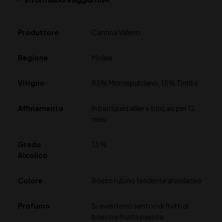
Produttore
Cantina Valerio
Regione
Molise
Vitigno
85% Montepulciano, 15% Tintilia
Affinamento
In barriques allier e trinçais per 12
mesi
Grado
13 %
Alcolico
Colore
Rosso rubino tendente al violaceo
Profumo
Si avvertono sentori di frutti di
bosco e frutta passita