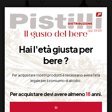
LUNE DEL VESUVIO
LAMBORGHINI
Hai l'età giusta per
CERVONE IGT CL75
GRECHETTO ALICE
DOC CL 75
bere ?
13,00
€
26,00
€
(IVA inclusa)
(IVA inclusa)
Non Disponibile
Disponibile
Per acquistare i nostri prodotti è necessario avere l'età
legale per il consumo di alcolici.
Per acquistare devi avere almeno
18
anni.
SI