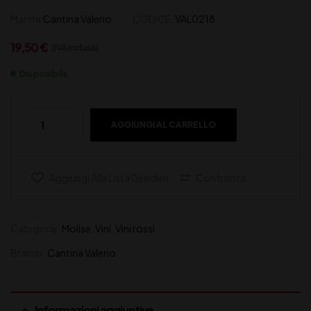
Marchi:
Cantina Valerio
CODICE:
VAL0218
19,50
€
(IVA inclusa)
Disponibile
AGGIUNGI AL CARRELLO
Aggiungi Alla Lista Desideri
Confronta
Categorie:
Molise
,
Vini
,
Vini rossi
Brands:
Cantina Valerio
Informazioni aggiuntive