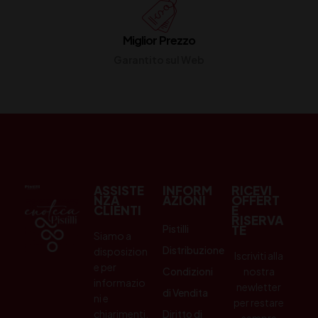
Miglior Prezzo
Garantito sul Web
ASSISTE
INFORM
RICEVI
NZA
AZIONI
OFFERT
CLIENTI
E
RISERVA
Pistilli
TE
Siamo a
Distribuzione
disposizion
Iscriviti alla
e per
Condizioni
nostra
informazio
newletter
di Vendita
ni e
per restare
chiarimenti.
Diritto di
sempre