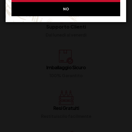
NO
Supporto Clienti
Dal lunedi al venerdi
Imballaggio Sicuro
100% Garantito
Resi Gratuiti
Restituiscilo facilmente