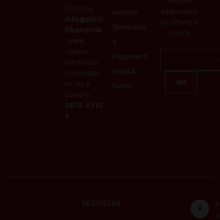
Scrivici a:
aggiornato
recesso
info@pisti
su offerte e
Spedizioni
llibevande
novità
.com
e
oppure
Pagamenti
telefonaci
News &
o mandaci
un fax al
Eventi
numero:
0874.6910
6
SEGUICI SU
P
ri