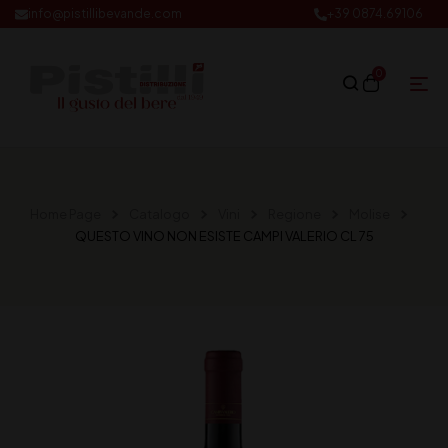
info@pistillibevande.com
+39 0874.69106
0
Home Page
Catalogo
Vini
Regione
Molise
QUESTO VINO NON ESISTE CAMPI VALERIO CL 75