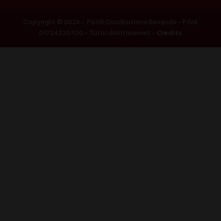
Copyright © 2026 – Pistilli Distribuzione Bevande – P.IVA
01724220700 – Tutti i diritti riservati –
Credits