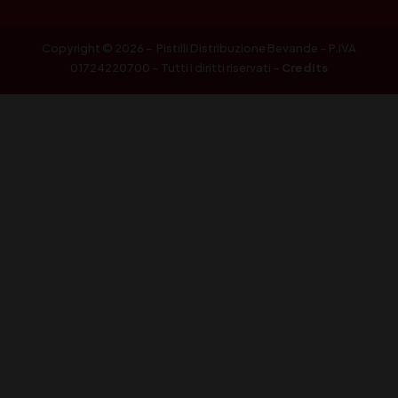
Copyright © 2026 – Pistilli Distribuzione Bevande – P.IVA
01724220700 – Tutti i diritti riservati –
Credits