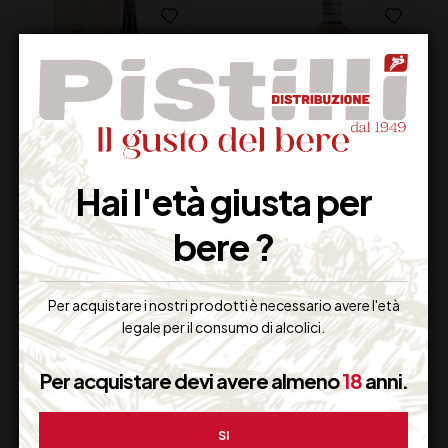
TOMMASI AMARONE
LUNE DEL VESUVIO
Hai l'età giusta per
DELLA VALPOLICELLA
VESU’ ROSATO DOC
bere ?
CLASSICO DOCG CL
LACRYMA CHRISTI CL
150
75
88,00
€
15,50
€
(IVA inclusa)
(IVA inclusa)
Disponibile
Disponibile
Per acquistare i nostri prodotti è necessario avere l'età
legale per il consumo di alcolici.
Per acquistare devi avere almeno
18
anni.
SI