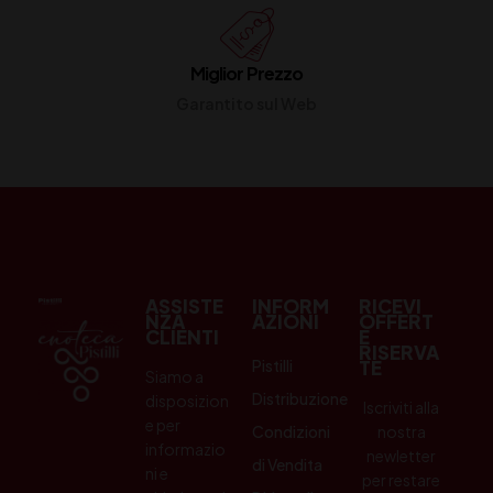
Miglior Prezzo
Garantito sul Web
ASSISTE
INFORM
RICEVI
NZA
AZIONI
OFFERT
CLIENTI
E
RISERVA
Pistilli
TE
Siamo a
Distribuzione
disposizion
Iscriviti alla
e per
Condizioni
nostra
informazio
newletter
di Vendita
ni e
per restare