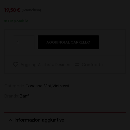
19,50
€
(IVA inclusa)
Disponibile
AGGIUNGI AL CARRELLO
Aggiungi Alla Lista Desideri
Confronta
Categorie:
Toscana
,
Vini
,
Vini rossi
Brands:
Banfi
Informazioni aggiuntive