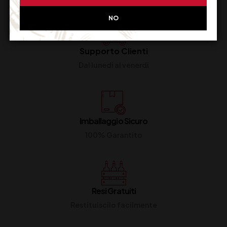
NO
Supporto Clienti
Dal lunedi al venerdi
Imballaggio Sicuro
100% Garantito
Resi Gratuiti
Restituiscilo facilmente