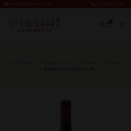
info@pistillibevande.com
+39 0874.69106
0
Home Page
Catalogo
Vini
Regione
Toscana
BANFI CUM LAUDE IGT CL 75