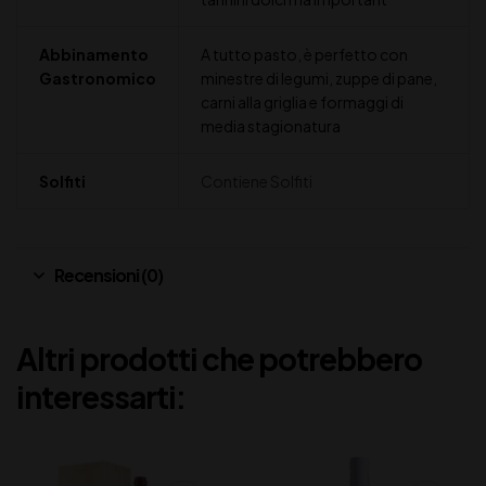
Abbinamento
A tutto pasto, è perfetto con
Gastronomico
minestre di legumi, zuppe di pane,
carni alla griglia e formaggi di
media stagionatura
Solfiti
Contiene Solfiti
Recensioni (0)
Altri prodotti che potrebbero
interessarti: