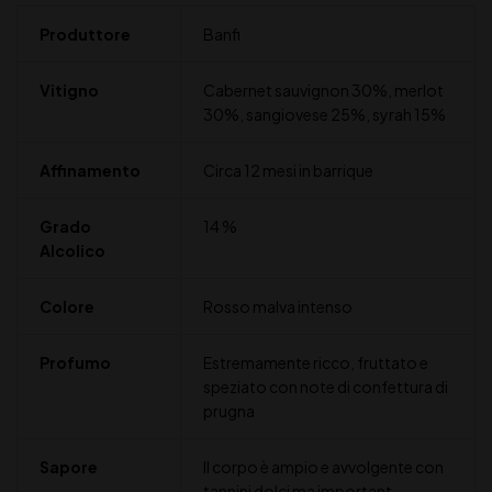
Produttore
Banfi
Vitigno
Cabernet sauvignon 30%, merlot
30%, sangiovese 25%, syrah 15%
Affinamento
Circa 12 mesi in barrique
Grado
14 %
Alcolico
Colore
Rosso malva intenso
Profumo
Estremamente ricco, fruttato e
speziato con note di confettura di
prugna
Sapore
Il corpo è ampio e avvolgente con
tannini dolci ma important