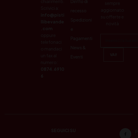
chiarimenti.
Diritto di
sempre
Scrivici a:
aggiornato
recesso
info@pisti
su offerte e
Spedizioni
llibevande
novità
.com
e
oppure
Pagamenti
telefonaci
News &
o mandaci
un fax al
Eventi
numero:
0874.6910
6
SEGUICI SU
P