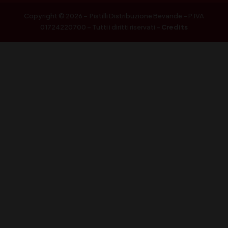
Copyright © 2026 – Pistilli Distribuzione Bevande – P.IVA
01724220700 – Tutti i diritti riservati –
Credits