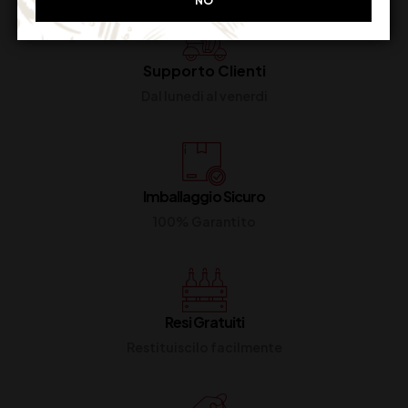
NO
Supporto Clienti
Dal lunedi al venerdi
Imballaggio Sicuro
100% Garantito
Resi Gratuiti
Restituiscilo facilmente