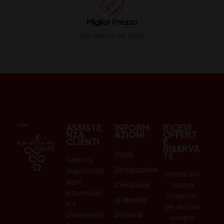
Miglior Prezzo
Garantito sul Web
ASSISTE
INFORM
RICEVI
NZA
AZIONI
OFFERT
CLIENTI
E
RISERVA
Pistilli
TE
Siamo a
Distribuzione
disposizion
Iscriviti alla
e per
Condizioni
nostra
informazio
newletter
di Vendita
ni e
per restare
chiarimenti.
Diritto di
sempre