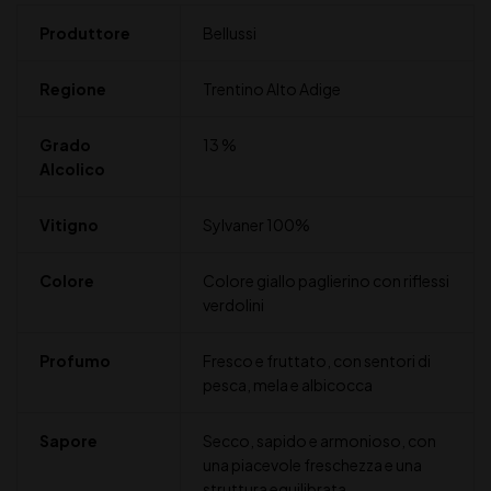
Produttore
Bellussi
Regione
Trentino Alto Adige
Grado
13 %
Alcolico
Vitigno
Sylvaner 100%
Colore
Colore giallo paglierino con riflessi
verdolini
Profumo
Fresco e fruttato, con sentori di
pesca, mela e albicocca
Sapore
Secco, sapido e armonioso, con
una piacevole freschezza e una
struttura equilibrata