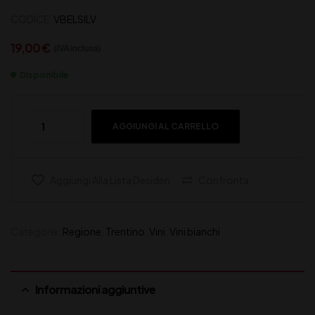
CODICE:
VBELSILV
19,00
€
(IVA inclusa)
Disponibile
AGGIUNGI AL CARRELLO
Aggiungi Alla Lista Desideri
Confronta
Categorie:
Regione
,
Trentino
,
Vini
,
Vini bianchi
Informazioni aggiuntive