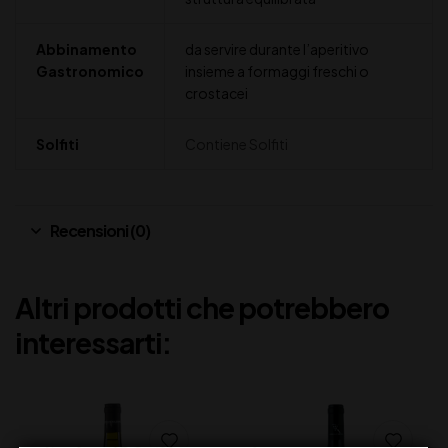
Abbinamento
da servire durante l’aperitivo
Gastronomico
insieme a formaggi freschi o
crostacei
Solfiti
Contiene Solfiti
Recensioni (0)
Altri prodotti che potrebbero
interessarti: