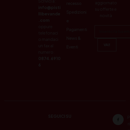
Scrivici a:
aggiornato
recesso
info@pisti
su offerte e
Spedizioni
llibevande
novità
.com
e
oppure
Pagamenti
telefonaci
News &
o mandaci
un fax al
Eventi
numero:
0874.6910
6
SEGUICI SU
P
ri
v