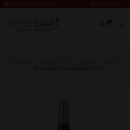
info@pistillibevande.com
+39 0874.69106
0
Home Page
Catalogo
Vini
Regione
Trentino
BELLUSSI NATORA SYLVANER DOC CL 75