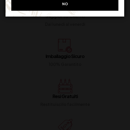
NO
Supporto Clienti
Dal lunedi al venerdi
Imballaggio Sicuro
100% Garantito
Resi Gratuiti
Restituiscilo facilmente