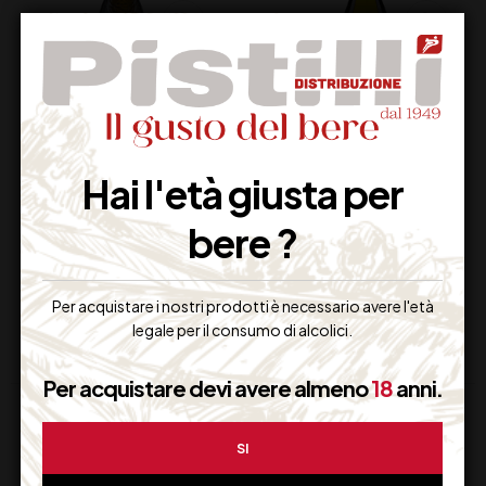
CA’ DEI FRATI
PECORINO TERRE
Hai l'età giusta per
LUGANA DOC CL75
AQUILANE IGT
CATALDI MADONNA
bere ?
GIULIA CL 75
17,80
€
19,00
€
(IVA inclusa)
(IVA inclusa)
Disponibile
Disponibile
Per acquistare i nostri prodotti è necessario avere l'età
legale per il consumo di alcolici.
Per acquistare devi avere almeno
18
anni.
SI