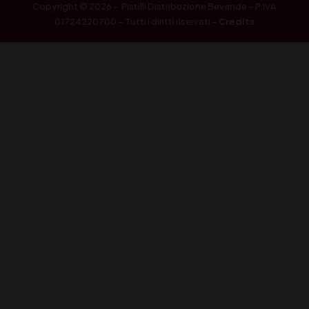
Copyright © 2026 – Pistilli Distribuzione Bevande – P.IVA
01724220700 – Tutti i diritti riservati –
Credits