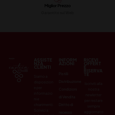
Miglior Prezzo
Garantito sul Web
ASSISTE
INFORM
RICEVI
NZA
AZIONI
OFFERT
CLIENTI
E
RISERVA
Pistilli
TE
Siamo a
Distribuzione
disposizion
Iscriviti alla
e per
Condizioni
nostra
informazio
newletter
di Vendita
ni e
per restare
chiarimenti.
Diritto di
sempre
Scrivici a:
aggiornato
recesso