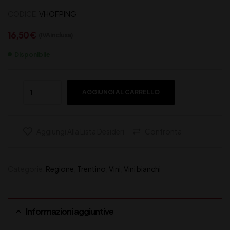
CODICE:
VHOFPING
16,50
€
(IVA inclusa)
Disponibile
AGGIUNGI AL CARRELLO
Aggiungi Alla Lista Desideri
Confronta
Categorie:
Regione
,
Trentino
,
Vini
,
Vini bianchi
Informazioni aggiuntive