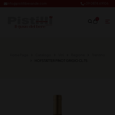
info@pistillibevande.com
+39 0874.69106
0
Home Page
Catalogo
Vini
Regione
Trentino
HOFSTATTER PINOT GRIGIO CL 75