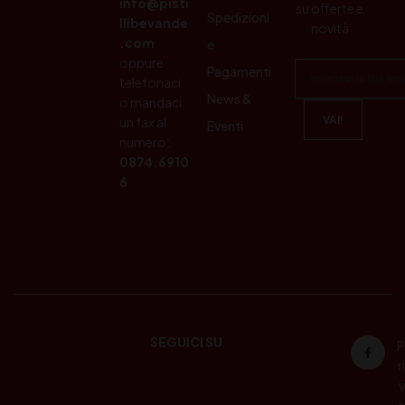
info@pisti
su offerte e
Spedizioni
llibevande
novità
.com
e
oppure
Pagamenti
telefonaci
News &
o mandaci
un fax al
Eventi
numero:
0874.6910
6
SEGUICI SU
P
ri
v
a