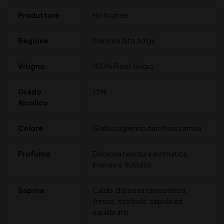
Produttore
Hofstatter
Regione
Trentino Alto Adige
Vitigno
100% Pinot Grigio
Grado
13%
Alcolico
Colore
Giallo paglierino dai riflessi ramati
Profumo
Di buona tessitura aromatica,
intenso e fruttato
Sapore
Caldo, di buona consistenza,
fresco, morbido, sapido ed
equilibrato