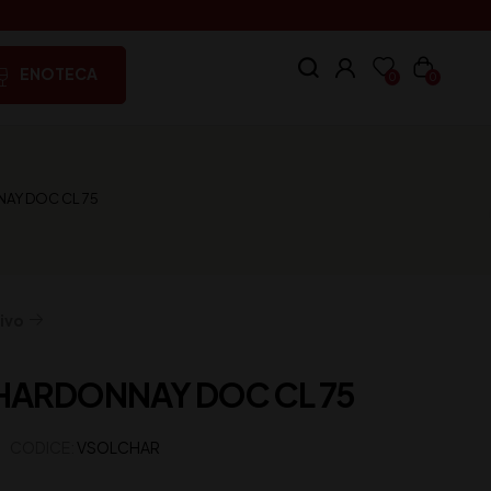
ENOTECA
0
0
AY DOC CL 75
ivo
HARDONNAY DOC CL 75
CODICE:
VSOLCHAR