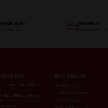
llaggio Sicuro
Resi Gratuiti
% Garantito
Restituiscilo fac
NZA CLIENTI
INFORMAZIONI
posizione per informazioni
Pistilli Distribuzione
i.
Condizioni di Vendita
nfo@pistillibevande.com
Diritto di recesso
fonaci o mandaci un fax al
74.69106
Spedizioni e Pagamenti