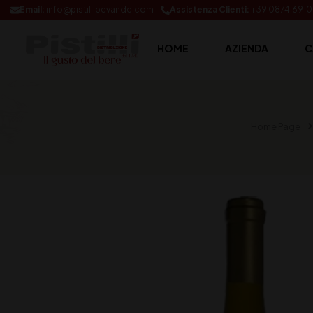
Email:
info@pistillibevande.com
Assistenza Clienti:
+39 0874.691
HOME
AZIENDA
C
Home Page