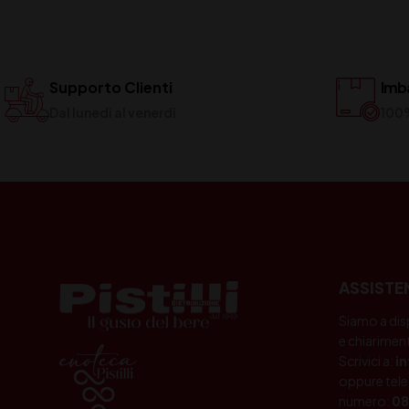
Supporto Clienti
Imba
Dal lunedi al venerdi
100
ASSISTE
Siamo a dis
e chiariment
Scrivici a:
i
oppure tele
numero:
08