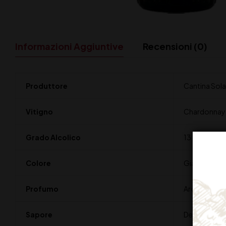
Informazioni Aggiuntive
Recensioni (0)
Produttore
Cantina Sol
Vitigno
Chardonnay 
Grado Alcolico
13 %
Colore
Giallo paglier
Profumo
Aromi fruttat
Sapore
Delicato, la 