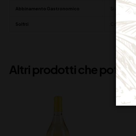
Abbinamento Gastronomico
Si abbina mol
Solfiti
Contiene Solf
Altri prodotti che potreb