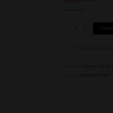
14,00
€
(IVA inclusa)
Disponibile
AGGIUN
Aggiungi Alla Lista De
Categorie:
Trentino
,
Vini
,
Vini
Brands:
Cantina vini Trentini