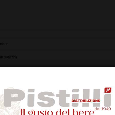
ander
in purezza
ino con riflessi verdolini
i e floreali con leggere note di vaniglia
presenza di frutta a polpa bianca si ritrova nel calice. Caratterizzato d