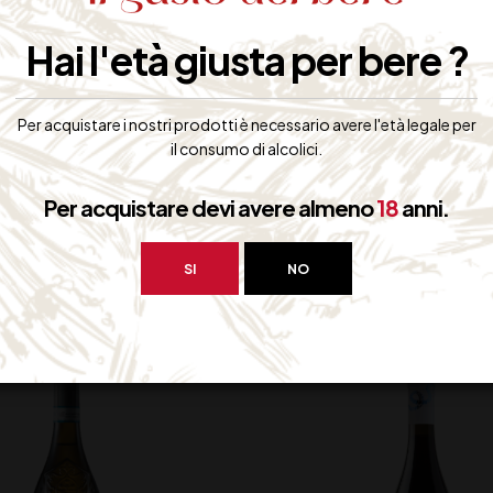
to bene a primi piatti delicati, ed ai secondi a base di carne bianca.
Hai l'età giusta per bere ?
iti
Per acquistare i nostri prodotti è necessario avere l'età legale per
il consumo di alcolici.
Per acquistare devi avere almeno
18
anni.
bero interessarti:
SI
NO