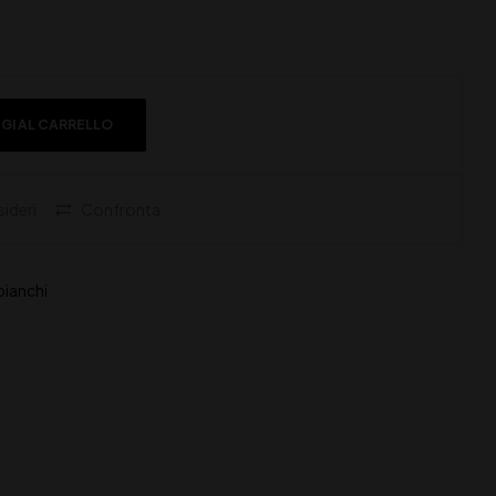
GI AL CARRELLO
sideri
Confronta
 bianchi