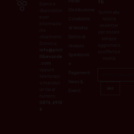
Pistilli
TE
Siamo a
Distribuzione
disposizion
Iscriviti alla
e per
Condizioni
nostra
informazio
newletter
di Vendita
ni e
per restare
chiarimenti.
Diritto di
sempre
Scrivici a:
aggiornato
recesso
info@pisti
su offerte e
Spedizioni
llibevande
novità
.com
e
oppure
Pagamenti
telefonaci
News &
o mandaci
un fax al
Eventi
numero:
0874.6910
6