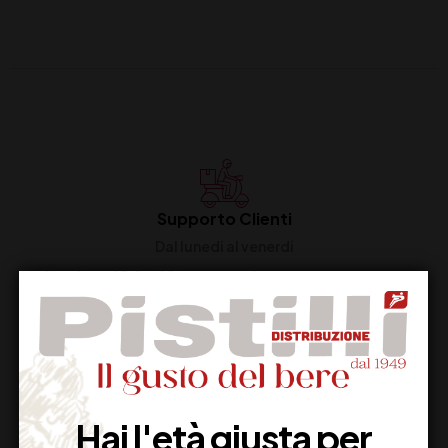
Supporto Clienti
Dal lunedi al venerdi
Imballaggio Sicuro
100% Garantito
Hai l'età giusta per