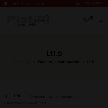
info@pistillibevande.com
+39 0874.69106
0
Lt 1,5
Home Page
Prodotto Formati Disponibili
Lt 1,5
FILTRA
Visualizzazione di 2 risultati