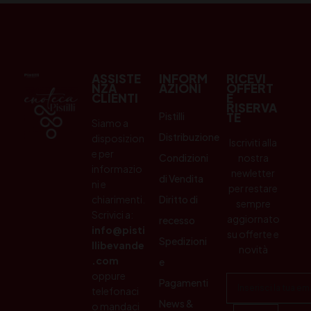
ASSISTE
INFORM
RICEVI
NZA
AZIONI
OFFERT
CLIENTI
E
RISERVA
Pistilli
TE
Siamo a
Distribuzione
disposizion
Iscriviti alla
e per
Condizioni
nostra
informazio
newletter
di Vendita
ni e
per restare
chiarimenti.
Diritto di
sempre
Scrivici a:
aggiornato
recesso
info@pisti
su offerte e
Spedizioni
llibevande
novità
.com
e
oppure
Pagamenti
telefonaci
News &
o mandaci