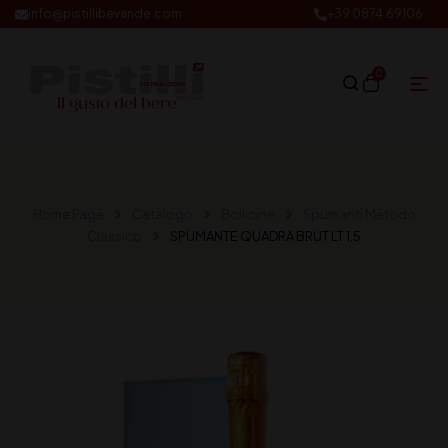
info@pistillibevande.com
+39 0874.69106
0
Home Page
Catalogo
Bollicine
Spumanti Metodo
Classico
SPUMANTE QUADRA BRUT LT 1,5