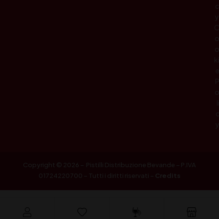
c
y
k
l
Copyright © 2026 – Pistilli Distribuzione Bevande – P.IVA
01724220700 – Tutti i diritti riservati –
Credits