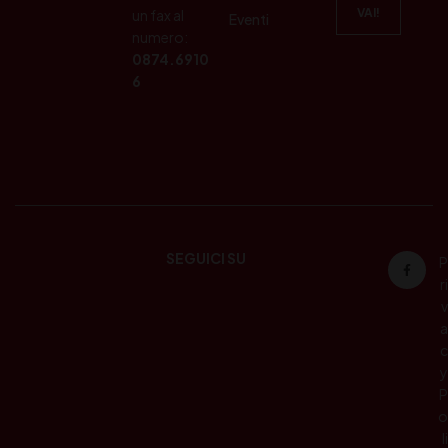
un fax al
Eventi
numero:
0874.6910
6
SEGUICI SU
P
ri
v
a
c
y
P
o
li