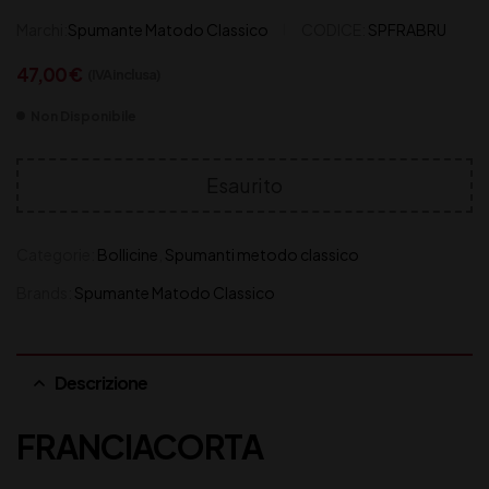
Marchi:
Spumante Matodo Classico
CODICE:
SPFRABRU
47,00
€
(IVA inclusa)
Non Disponibile
Esaurito
Categorie:
Bollicine
,
Spumanti metodo classico
Brands:
Spumante Matodo Classico
Descrizione
FRANCIACORTA