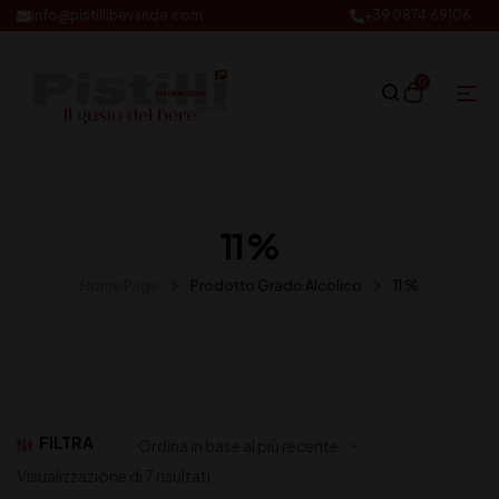
info@pistillibevande.com
+39 0874.69106
0
11 %
Home Page
Prodotto Grado Alcolico
11 %
FILTRA
Visualizzazione di 7 risultati