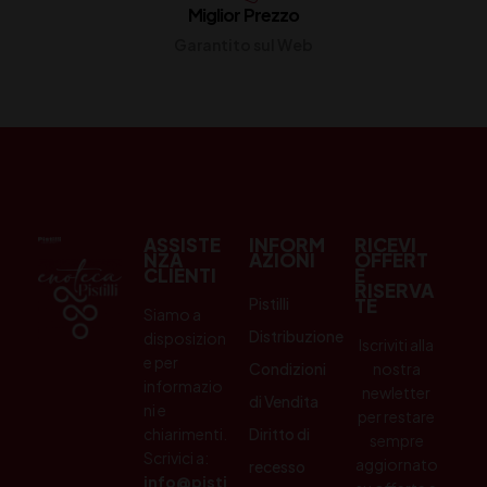
Miglior Prezzo
Garantito sul Web
ASSISTE
INFORM
RICEVI
NZA
AZIONI
OFFERT
CLIENTI
E
RISERVA
Pistilli
TE
Siamo a
Distribuzione
disposizion
Iscriviti alla
e per
Condizioni
nostra
informazio
newletter
di Vendita
ni e
per restare
chiarimenti.
Diritto di
sempre
Scrivici a:
aggiornato
recesso
info@pisti