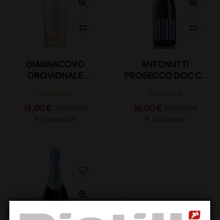
GIAGNACOVO
ANTONUTTI
OROVIGNALE
PROSECCO DOC CL
MOSCATO CL 75
75
16,00
€
16,00
€
(IVA inclusa)
(IVA inclusa)
Disponibile
Disponibile