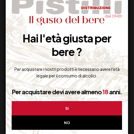
BELLUSSI SUPERIORE
DOCG BELCANTO
Hai l'età giusta per
CARTIZZE
bere ?
33,00
€
(IVA inclusa)
Disponibile
Per acquistare i nostri prodotti è necessario avere l'età
legale per il consumo di alcolici.
Per acquistare devi avere almeno
18
anni.
SI
NO