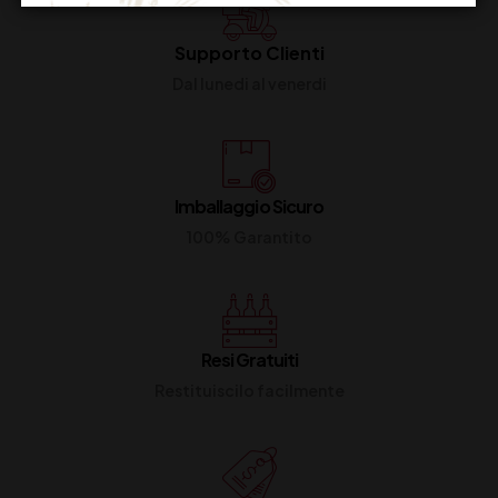
Supporto Clienti
Dal lunedi al venerdi
Imballaggio Sicuro
100% Garantito
Resi Gratuiti
Restituiscilo facilmente