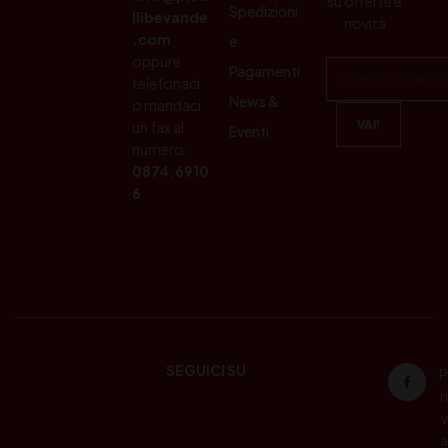
su offerte e
Spedizioni
llibevande
novità
.com
e
oppure
Pagamenti
telefonaci
News &
o mandaci
un fax al
Eventi
numero:
0874.6910
6
SEGUICI SU
P
ri
v
a