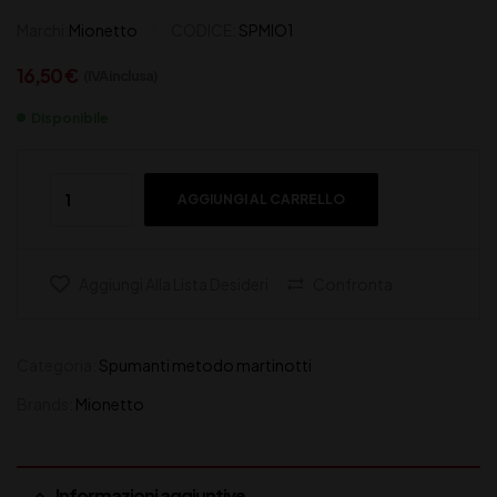
Marchi:
Mionetto
CODICE:
SPMIO1
16,50
€
(IVA inclusa)
Disponibile
AGGIUNGI AL CARRELLO
Aggiungi Alla Lista Desideri
Confronta
Categoria:
Spumanti metodo martinotti
Brands:
Mionetto
Informazioni aggiuntive