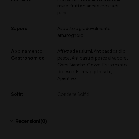
miele, frutta bianca e crosta di
pane.
Sapore
Asciutto e gradevolmente
amarognolo
Abbinamento
Affettati e salumi, Antipasti caldi di
Gastronomico
pesce, Antipasti di pesce al vapore,
Carni Bianche, Cozze, Fritto misto
di pesce, Formaggi freschi,
Aperitivo
Solfiti
Contiene Solfiti
Recensioni (0)