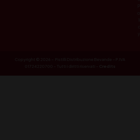
l
Copyright © 2026 – Pistilli Distribuzione Bevande – P.IVA
01724220700 – Tutti i diritti riservati –
Credits