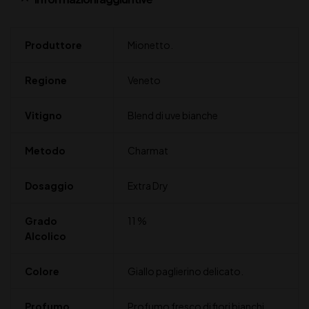
Produttore
Mionetto.
Regione
Veneto
Vitigno
Blend di uve bianche
Metodo
Charmat
Dosaggio
Extra Dry
Grado
11 %
Alcolico
Colore
Giallo paglierino delicato.
Profumo
Profumo fresco di fiori bianchi,