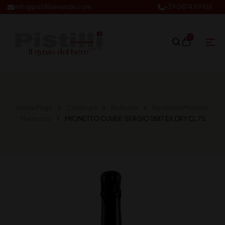
info@pistillibevande.com
+39 0874.69106
0
Home Page
Catalogo
Bollicine
Spumanti Metodo
Martinotti
MIONETTO CUVEE’ SERGIO 1887 EX.DRY CL 75