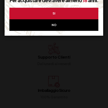
Per acquistare devi avere almeno
18
anni.
SI
NO
Supporto Clienti
Dal lunedi al venerdi
Imballaggio Sicuro
100% Garantito