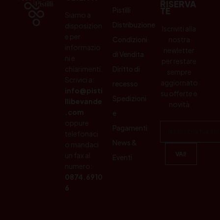
RISERVA
Pistilli
TE
Siamo a
Distribuzione
disposizion
Iscriviti alla
e per
Condizioni
nostra
informazio
newletter
di Vendita
ni e
per restare
chiarimenti.
Diritto di
sempre
Scrivici a:
aggiornato
recesso
info@pisti
su offerte e
Spedizioni
llibevande
novità
.com
e
oppure
Pagamenti
telefonaci
News &
o mandaci
un fax al
Eventi
numero:
0874.6910
6