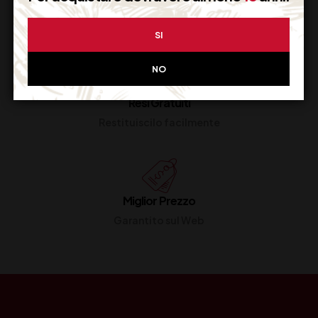
Imballaggio Sicuro
100% Garantito
SI
NO
Resi Gratuiti
Restituiscilo facilmente
Miglior Prezzo
Garantito sul Web