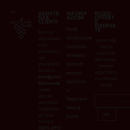
ASSISTE
INFORM
RICEVI
NZA
AZIONI
OFFERT
CLIENTI
E
RISERVA
Pistilli
TE
Siamo a
Distribuzione
disposizion
Iscriviti alla
e per
Condizioni
nostra
informazio
newletter
di Vendita
ni e
per restare
chiarimenti.
Diritto di
sempre
Scrivici a:
aggiornato
recesso
info@pisti
su offerte e
Spedizioni
llibevande
novità
.com
e
oppure
Pagamenti
telefonaci
News &
o mandaci
un fax al
Eventi
numero:
0874.6910