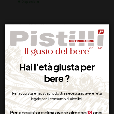
Disponibile
Hai l'età giusta per
bere ?
Supporto Clienti
Dal lunedi al venerdi
Per acquistare i nostri prodotti è necessario avere l'età
legale per il consumo di alcolici.
Per acquistare devi avere almeno
18
anni.