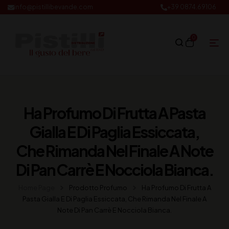
info@pistillibevande.com
+39 0874.69106
0
Ha Profumo Di Frutta A Pasta
Gialla E Di Paglia Essiccata,
Che Rimanda Nel Finale A Note
Di Pan Carrè E Nocciola Bianca.
Home Page
Prodotto Profumo
Ha Profumo Di Frutta A
Pasta Gialla E Di Paglia Essiccata, Che Rimanda Nel Finale A
Note Di Pan Carrè E Nocciola Bianca.