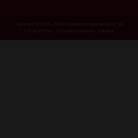
Copyright © 2026 – Pistilli Distribuzione Bevande – P.IVA
01724220700 – Tutti i diritti riservati –
Credits