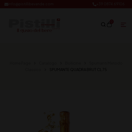
info@pistillibevande.com
+39 0874.69106
0
Home Page
Catalogo
Bollicine
Spumanti Metodo
Classico
SPUMANTE QUADRA BRUT CL 75