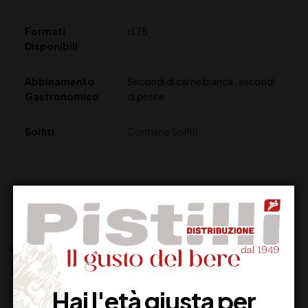
Formati
cl 75
Disponibili
Abbinamento
Secondi di carne bianca , secondi
Gastronomico
di pesce
Solfiti
Contiene Solfiti
Recensioni (0)
Altri prodotti che potrebbero
interessarti:
Hai l'età giusta per