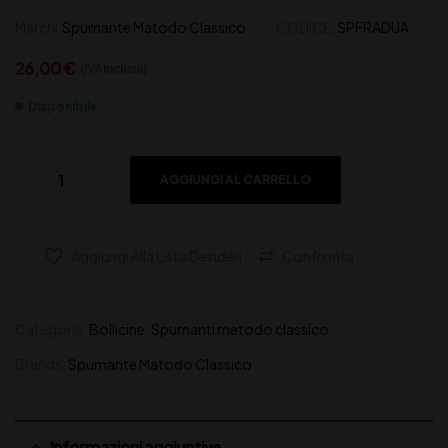
Marchi:
Spumante Matodo Classico
CODICE:
SPFRADUA
26,00
€
(IVA inclusa)
Disponibile
AGGIUNGI AL CARRELLO
Aggiungi Alla Lista Desideri
Confronta
Categorie:
Bollicine
,
Spumanti metodo classico
Brands:
Spumante Matodo Classico
Informazioni aggiuntive