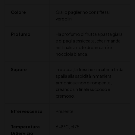
Colore
Giallo paglierino con riflessi
verdolini
Profumo
Ha profumo di frutta a pasta gialla
e di paglia essiccata, che rimanda
nel finale a note di pan carrè e
nocciola bianca.
Sapore
In bocca, la freschezza citrina fa da
spalla alla sapidità in maniera
armonica e non dirompente,
creando un finale succoso e
cremoso.
Effervescenza
Presente
Temperatura
6-8°C
,
cl 75
Di Servizio