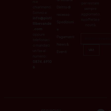
ni e
per restare
chiarimenti.
Diritto di
sempre
Scrivici a:
aggiornato
recesso
info@pisti
su offerte e
Spedizioni
llibevande
novità
.com
e
oppure
Pagamenti
telefonaci
News &
o mandaci
un fax al
Eventi
numero:
0874.6910
6
SEGUICI SU