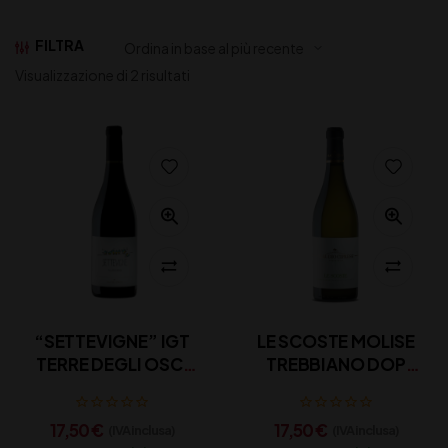
FILTRA
Visualizzazione di 2 risultati
“SETTEVIGNE” IGT
LE SCOSTE MOLISE
TERRE DEGLI OSCI
TREBBIANO DOP
FALANGHINA
CIPRESSI CL 75
CIPRESSI CL 75
17,50
€
17,50
€
(IVA inclusa)
(IVA inclusa)