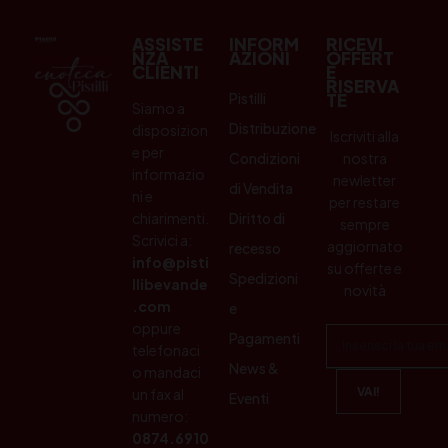
ASSISTE
INFORM
RICEVI
NZA
AZIONI
OFFERT
CLIENTI
E
RISERVA
Pistilli
TE
Siamo a
Distribuzione
disposizion
Iscriviti alla
e per
Condizioni
nostra
informazio
newletter
di Vendita
ni e
per restare
chiarimenti.
Diritto di
sempre
Scrivici a:
aggiornato
recesso
info@pisti
su offerte e
Spedizioni
llibevande
novità
.com
e
oppure
Pagamenti
telefonaci
News &
o mandaci
un fax al
Eventi
numero:
0874.6910