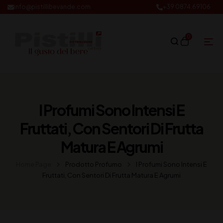
info@pistillibevande.com
+39 0874.69106
0
I Profumi Sono Intensi E
Fruttati, Con Sentori Di Frutta
Matura E Agrumi
Home Page
Prodotto Profumo
I Profumi Sono Intensi E
Fruttati, Con Sentori Di Frutta Matura E Agrumi