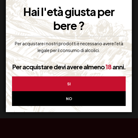
Imballaggio Sicuro
Hai l'età giusta per
100% Garantito
bere ?
Per acquistare i nostri prodotti è necessario avere l'età
Resi Gratuiti
legale per il consumo di alcolici.
Restituiscilo facilmente
Per acquistare devi avere almeno
18
anni.
SI
Miglior Prezzo
Garantito sul Web
NO