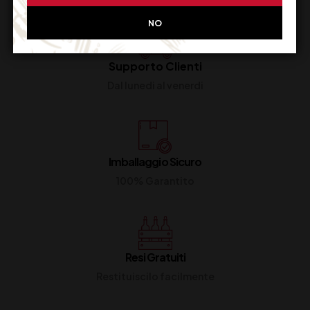
NO
Supporto Clienti
Dal lunedi al venerdi
Imballaggio Sicuro
100% Garantito
Resi Gratuiti
Restituiscilo facilmente