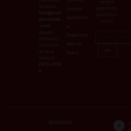
sempre
Scrivici a:
aggiornato
recesso
info@pisti
su offerte e
Spedizioni
llibevande
novità
.com
e
oppure
Pagamenti
telefonaci
News &
o mandaci
un fax al
Eventi
numero:
0874.6910
6
SEGUICI SU
P
ri