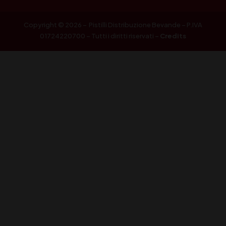
Copyright © 2026 – Pistilli Distribuzione Bevande – P.IVA
01724220700 – Tutti i diritti riservati –
Credits