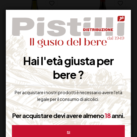
PECORINO TERRE
CA’ DEI FRATI
Hai l'età giusta per
AQUILANE IGT
RONCHEDONE
CATALDI MADONNA
ROSSO CL 75
bere ?
GIULIA CL 75
19,00
€
24,00
€
(IVA inclusa)
(IVA inclusa)
Disponibile
Disponibile
Per acquistare i nostri prodotti è necessario avere l'età
legale per il consumo di alcolici.
Per acquistare devi avere almeno
18
anni.
SI