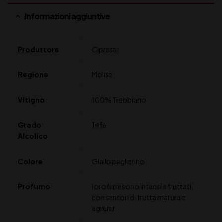
Informazioni aggiuntive
Produttore
Cipressi
Regione
Molise
Vitigno
100% Trebbiano
Grado
14%
Alcolico
Colore
Giallo paglierino
Profumo
I profumi sono intensi e fruttati,
con sentori di frutta matura e
agrumi