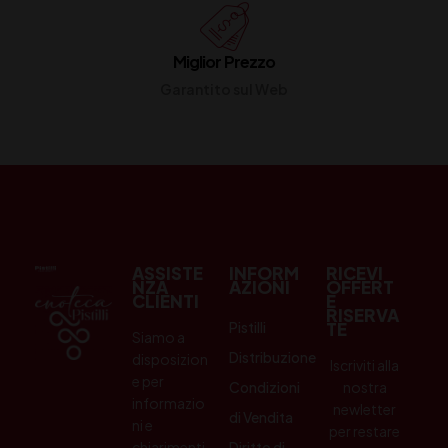
Miglior Prezzo
Garantito sul Web
ASSISTE
INFORM
RICEVI
NZA
AZIONI
OFFERT
CLIENTI
E
RISERVA
Pistilli
TE
Siamo a
Distribuzione
disposizion
Iscriviti alla
e per
Condizioni
nostra
informazio
newletter
di Vendita
ni e
per restare
chiarimenti.
Diritto di