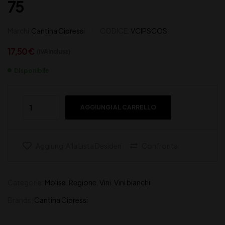
75
Marchi:
Cantina Cipressi
CODICE:
VCIPSCOS
17,50
€
(IVA inclusa)
Disponibile
AGGIUNGI AL CARRELLO
Aggiungi Alla Lista Desideri
Confronta
Categorie:
Molise
,
Regione
,
Vini
,
Vini bianchi
Brands:
Cantina Cipressi