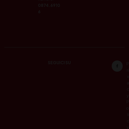
0874.6910
6
SEGUICI SU
P
ri
v
a
c
y
P
o
li
c
y