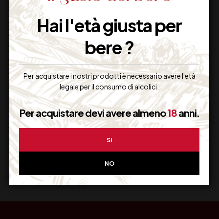
Imballaggio Sicuro
Hai l'età giusta per
100% Garantito
bere ?
Per acquistare i nostri prodotti è necessario avere l'età
Resi Gratuiti
legale per il consumo di alcolici.
Restituiscilo facilmente
Per acquistare devi avere almeno
18
anni.
SI
Miglior Prezzo
NO
Garantito sul Web