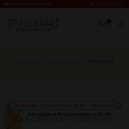
info@pistillibevande.com
+39 0874.69106
0
Home Page
Promozioni Ingrosso
MAGGIO 2015