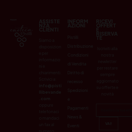
ASSISTE
INFORM
RICEVI
NZA
AZIONI
OFFERT
CLIENTI
E
RISERVA
Pistilli
TE
Siamo a
Distribuzione
disposizion
Iscriviti alla
e per
Condizioni
nostra
informazio
newletter
di Vendita
ni e
per restare
chiarimenti.
Diritto di
sempre
Scrivici a:
aggiornato
recesso
info@pisti
su offerte e
Spedizioni
llibevande
novità
.com
e
oppure
Pagamenti
telefonaci
News &
o mandaci
un fax al
Eventi
numero: