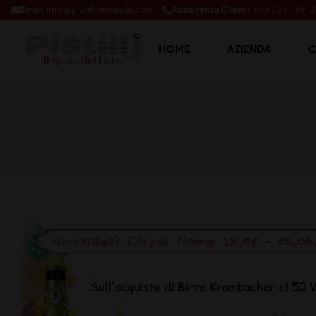
Email:
info@pistillibevande.com
Assistenza Clienti:
+39 0874.691
HOME
AZIENDA
C