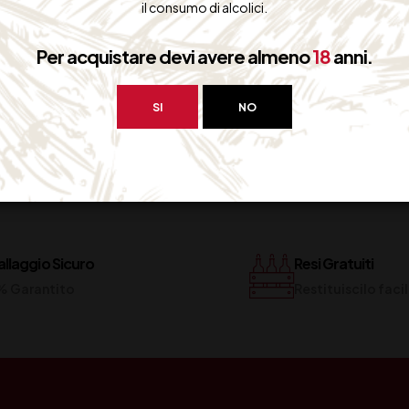
il consumo di alcolici.
MAGGIO 2015
Per acquistare devi avere almeno
18
anni.
SI
NO
llaggio Sicuro
Resi Gratuiti
% Garantito
Restituiscilo fac