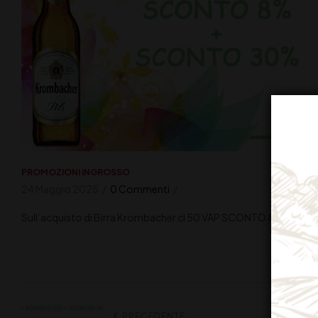
PROMOZIONI INGROSSO
24 Maggio 2025
0 Commenti
Sull’acquisto di Birra Krombacher cl 50 VAP SCONTO 8% + S
PRECEDENTE