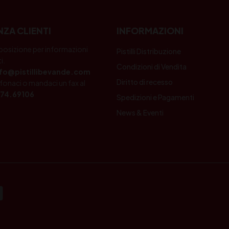
NZA CLIENTI
INFORMAZIONI
posizione per informazioni
Pistilli Distribuzione
i.
Condizioni di Vendita
nfo@pistillibevande.com
Diritto di recesso
fonaci o mandaci un fax al
74.69106
Spedizioni e Pagamenti
News & Eventi