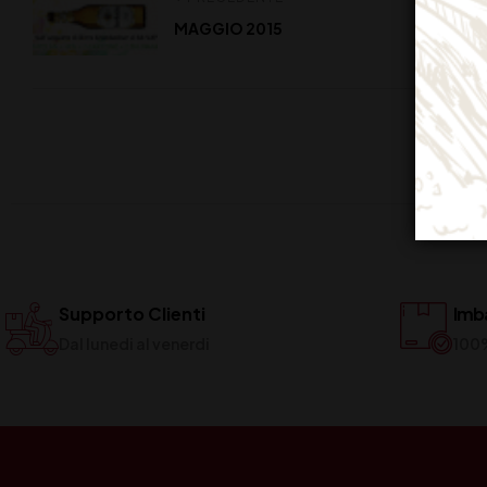
MAGGIO 2015
Supporto Clienti
Imba
Dal lunedi al venerdi
100