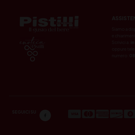
ASSISTE
Siamo a dis
e chiariment
Scrivici a:
i
oppure tele
numero:
08
SEGUICI SU