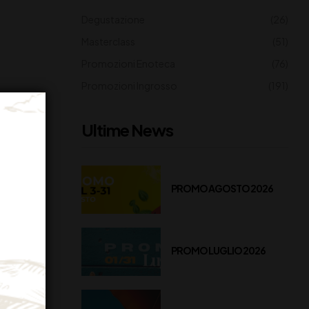
Degustazione
(26)
Masterclass
(51)
Promozioni Enoteca
(76)
Promozioni Ingrosso
(191)
Ultime News
PROMO AGOSTO 2026
PROMO LUGLIO 2026