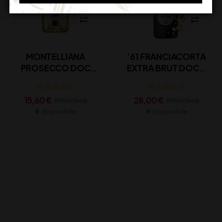
MONTELLIANA
’61 FRANCIACORTA
PROSECCO DOC
EXTRA BRUT DOCG
TREVISO CL 75
BERLUCCHI CL 75
15,60
€
28,00
€
(IVA inclusa)
(IVA inclusa)
Disponibile
Disponibile