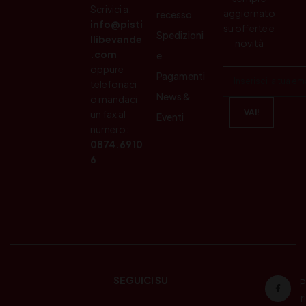
Scrivici a:
aggiornato
recesso
info@pisti
su offerte e
Spedizioni
llibevande
novità
.com
e
oppure
Pagamenti
telefonaci
News &
o mandaci
un fax al
Eventi
numero:
0874.6910
6
SEGUICI SU
P
ri