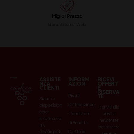
Miglior Prezzo
Garantito sul Web
ASSISTE
INFORM
RICEVI
NZA
AZIONI
OFFERT
CLIENTI
E
RISERVA
Pistilli
TE
Siamo a
Distribuzione
disposizion
Iscriviti alla
e per
Condizioni
nostra
informazio
newletter
di Vendita
ni e
per restare
chiarimenti.
Diritto di
sempre