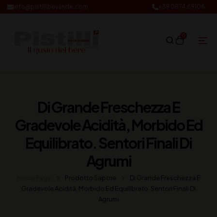
info@pistillibevande.com
+39 0874.69106
0
Di Grande Freschezza E
Gradevole Acidità, Morbido Ed
Equilibrato. Sentori Finali Di
Agrumi
Home Page
Prodotto Sapore
Di Grande Freschezza E
Gradevole Acidità, Morbido Ed Equilibrato. Sentori Finali Di
Agrumi