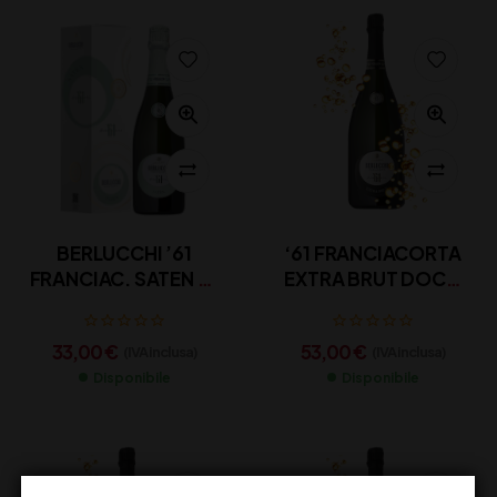
BERLUCCHI ’61
‘61 FRANCIACORTA
FRANCIAC. SATEN 75
EXTRA BRUT DOCG
AST
BERLUCCHI CL 150
33,00
€
53,00
€
(IVA inclusa)
(IVA inclusa)
Disponibile
Disponibile