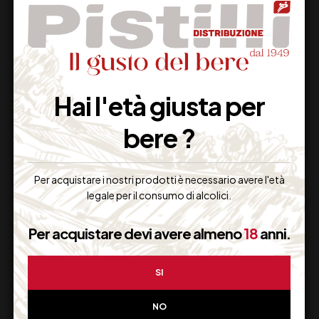
Hai l'età giusta per
‘61 FRANCIACORTA
‘61 FRANCIACORTA
bere ?
EXTRA BRUT DOCG
EXTRA BRUT DOCG
BERLUCCHI CL 600
BERLUCCHI CL 300
Per acquistare i nostri prodotti è necessario avere l'età
273,00
€
133,00
€
(IVA inclusa)
(IVA inclusa)
legale per il consumo di alcolici.
Disponibile
Disponibile
Per acquistare devi avere almeno
18
anni.
SI
NO