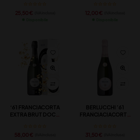
25,50
€
12,00
€
(IVA inclusa)
(IVA inclusa)
Disponibile
Disponibile
‘61 FRANCIACORTA
BERLUCCHI ’61
EXTRA BRUT DOCG
FRANCIACIACORTA
BERLUCCHI CL 150
ROSE’ 75
AST.
58,00
€
31,50
€
(IVA inclusa)
(IVA inclusa)