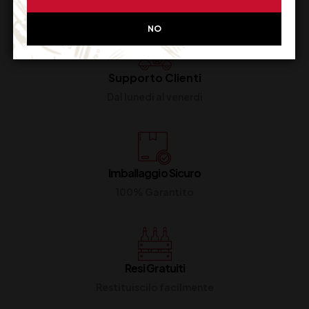
NO
Supporto Clienti
Dal lunedi al venerdi
Imballaggio Sicuro
100% Garantito
Resi Gratuiti
Restituiscilo facilmente