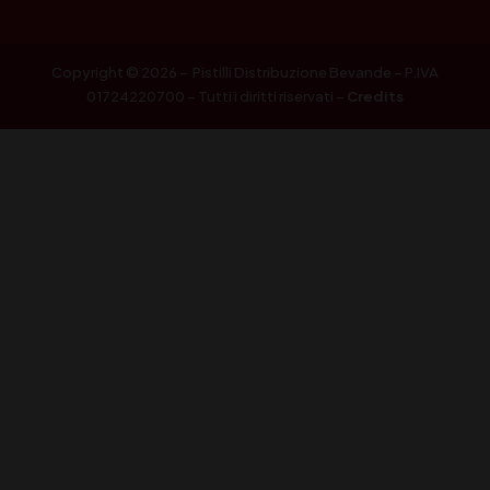
Copyright © 2026 – Pistilli Distribuzione Bevande – P.IVA
01724220700 – Tutti i diritti riservati –
Credits