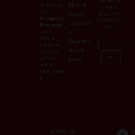
chiarimenti.
Diritto di
sempre
Scrivici a:
aggiornato
recesso
info@pisti
su offerte e
Spedizioni
llibevande
novità
.com
e
oppure
Pagamenti
telefonaci
News &
o mandaci
un fax al
Eventi
numero:
0874.6910
6
SEGUICI SU
P