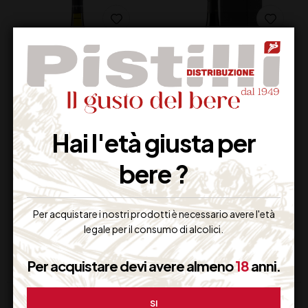
Hai l'età giusta per
PECORINO TERRE
MARINA CVETIC
AQUILANE IGT
CHARDONNAY
bere ?
CATALDI MADONNA
COLLINE TEATINE IGT
GIULIA CL 75
MASCIARELLI CL 75
19,00
€
45,00
€
(IVA inclusa)
(IVA inclusa)
Per acquistare i nostri prodotti è necessario avere l'età
Disponibile
Disponibile
legale per il consumo di alcolici.
Per acquistare devi avere almeno
18
anni.
SI