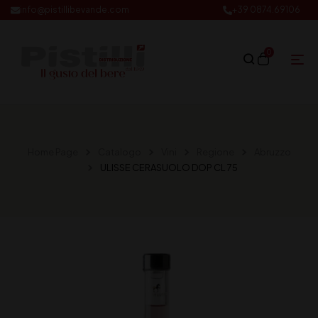
info@pistillibevande.com
+39 0874.69106
0
Home Page
Catalogo
Vini
Regione
Abruzzo
ULISSE CERASUOLO DOP CL 75