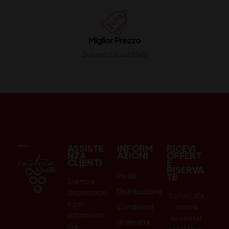
Miglior Prezzo
Garantito sul Web
ASSISTE
INFORM
RICEVI
NZA
AZIONI
OFFERT
CLIENTI
E
RISERVA
Pistilli
TE
Siamo a
Distribuzione
disposizion
Iscriviti alla
e per
Condizioni
nostra
informazio
newletter
di Vendita
ni e
per restare