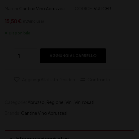
Marchi:
Cantine Vino Abruzzesi
CODICE:
VULICER
15,50
€
(IVA inclusa)
Disponibile
AGGIUNGI AL CARRELLO
Aggiungi Alla Lista Desideri
Confronta
Categorie:
Abruzzo
,
Regione
,
Vini
,
Vini rosati
Brands:
Cantine Vino Abruzzesi
Informazioni aggiuntive