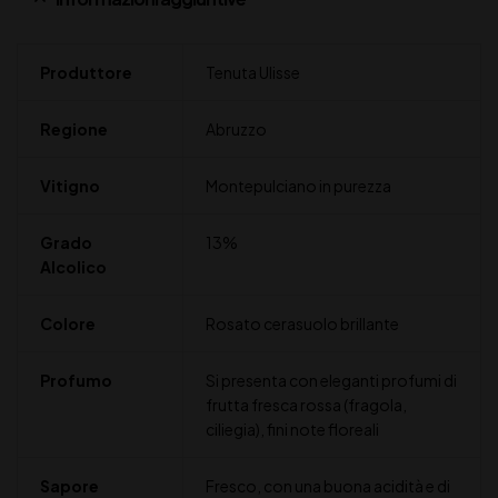
Produttore
Tenuta Ulisse
Regione
Abruzzo
Vitigno
Montepulciano in purezza
Grado
13%
Alcolico
Colore
Rosato cerasuolo brillante
Profumo
Si presenta con eleganti profumi di
frutta fresca rossa (fragola,
ciliegia), fini note floreali
Sapore
Fresco, con una buona acidità e di