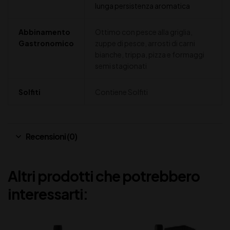
lunga persistenza aromatica
Abbinamento
Ottimo con pesce alla griglia,
Gastronomico
zuppe di pesce, arrosti di carni
bianche, trippa, pizza e formaggi
semi stagionati
Solfiti
Contiene Solfiti
Recensioni (0)
Altri prodotti che potrebbero
interessarti: