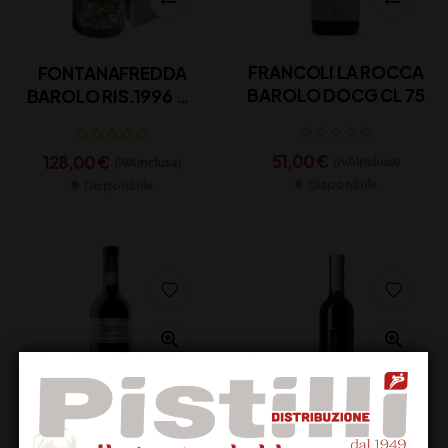
FRANCOLI LA ROCCA
FONTANAFREDDA
BAROLO DOCG CL 75
BAROLO RIS.1996 CL
75
51,00
€
128,00
€
(IVA inclusa)
(IVA inclusa)
Disponibile
Disponibile