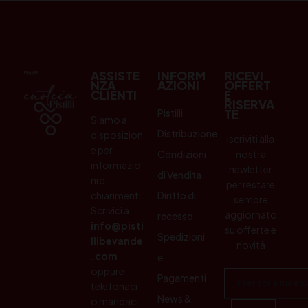
ASSISTE
INFORM
RICEVI
NZA
AZIONI
OFFERT
CLIENTI
E
RISERVA
Pistilli
TE
Siamo a
Distribuzione
disposizion
Iscriviti alla
e per
Condizioni
nostra
informazio
newletter
di Vendita
ni e
per restare
chiarimenti.
Diritto di
sempre
Scrivici a:
aggiornato
recesso
info@pisti
su offerte e
Spedizioni
llibevande
novità
.com
e
oppure
Pagamenti
telefonaci
News &
o mandaci