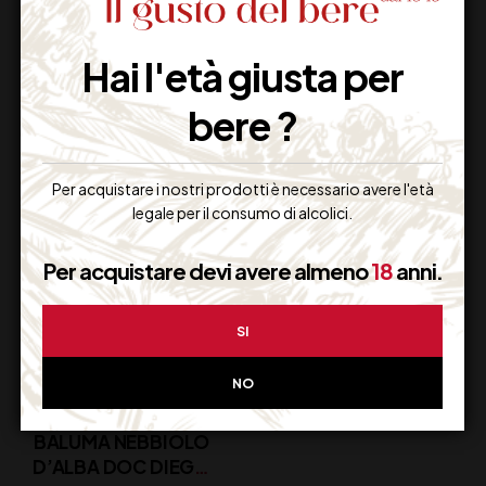
TORRACCIA TRE
BAROLO CHINATO
CONFINI NEBBIOLO
DIEGO CONTERNO
Hai l'età giusta per
CL75
bere ?
16,50
€
51,00
€
(IVA inclusa)
(IVA inclusa)
Disponibile
Disponibile
Per acquistare i nostri prodotti è necessario avere l'età
legale per il consumo di alcolici.
Per acquistare devi avere almeno
18
anni.
SI
NO
BALUMA NEBBIOLO
D’ALBA DOC DIEGO