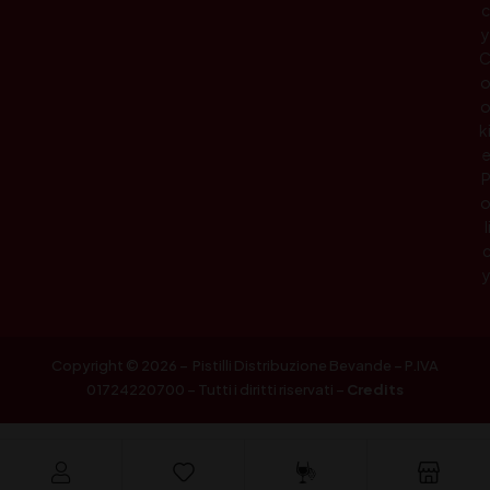
c
y
k
l
Copyright © 2026 – Pistilli Distribuzione Bevande – P.IVA
01724220700 – Tutti i diritti riservati –
Credits