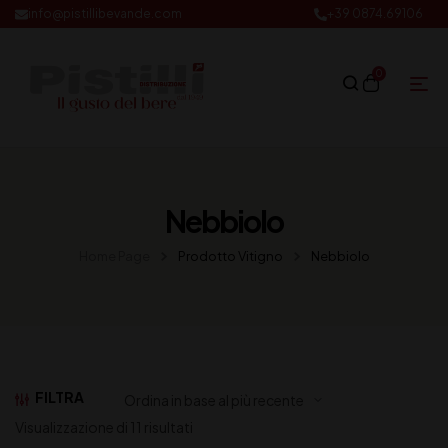
info@pistillibevande.com
+39 0874.69106
0
Nebbiolo
Home Page
Prodotto Vitigno
Nebbiolo
FILTRA
Visualizzazione di 11 risultati