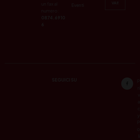
un fax al
Eventi
numero:
0874.6910
6
SEGUICI SU
P
ri
v
a
c
y
P
o
li