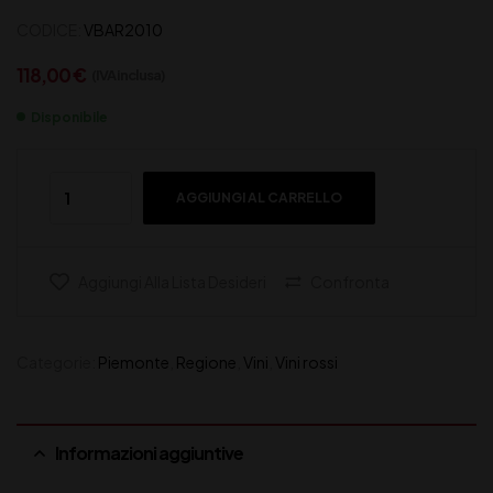
CODICE:
VBAR2010
118,00
€
(IVA inclusa)
Disponibile
AGGIUNGI AL CARRELLO
Aggiungi Alla Lista Desideri
Confronta
Categorie:
Piemonte
,
Regione
,
Vini
,
Vini rossi
Informazioni aggiuntive