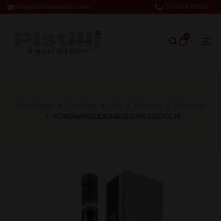
info@pistillibevande.com
+39 0874.69106
0
Home Page
Catalogo
Vini
Regione
Piemonte
FONTANAFREDDA BAROLO RIS.2010 CL 75