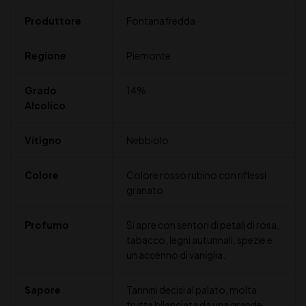
Produttore
Fontanafredda
Regione
Piemonte
Grado
14%
Alcolico
Vitigno
Nebbiolo
Colore
Colore rosso rubino con riflessi
granato
Profumo
Si apre con sentori di petali di rosa,
tabacco, legni autunnali, spezie e
un accenno di vaniglia.
Sapore
Tannini decisi al palato, molta
frutta bilanciata da una grande