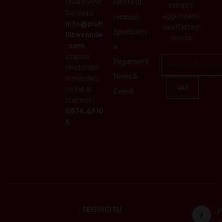
chiarimenti.
Diritto di
sempre
Scrivici a:
aggiornato
recesso
info@pisti
su offerte e
Spedizioni
llibevande
novità
.com
e
oppure
Pagamenti
telefonaci
News &
o mandaci
un fax al
Eventi
numero:
0874.6910
6
SEGUICI SU
P
ri