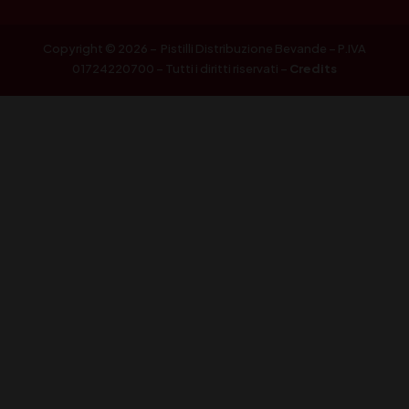
Copyright © 2026 – Pistilli Distribuzione Bevande – P.IVA
01724220700 – Tutti i diritti riservati –
Credits