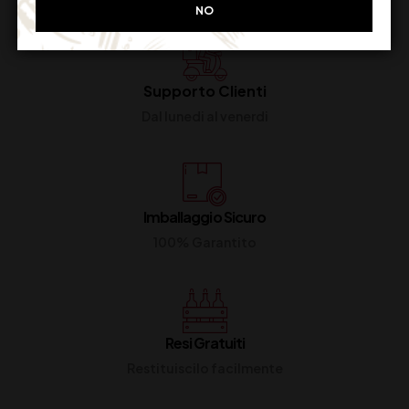
NO
Supporto Clienti
Dal lunedi al venerdi
Imballaggio Sicuro
100% Garantito
Resi Gratuiti
Restituiscilo facilmente