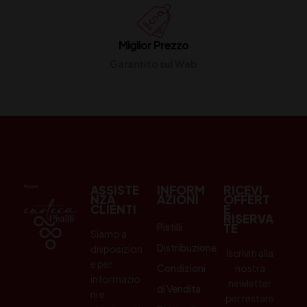
Miglior Prezzo
Garantito sul Web
ASSISTE
INFORM
RICEVI
NZA
AZIONI
OFFERT
CLIENTI
E
RISERVA
Pistilli
TE
Siamo a
Distribuzione
disposizion
Iscriviti alla
e per
Condizioni
nostra
informazio
newletter
di Vendita
ni e
per restare